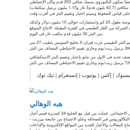
وأثبتت التسجيلات الكهربائية عن وجود شواهد غازية في طبقة رمال الشفا بمكون الباليوزوي بسمك صافي 253 قدم وكان الإحتياطي
المتوقع إضافته قبل حفر البئر مقدر بحوالي 12.5 مليون برميل زيت مكافئ (62.7 بليون قدم3 غاز و1.15 مليون برميل متكثفات)
بالإضافة الى الخطة الجاري الانتهاء منها والتي تتضمن مد خط انتاج 10 بوصة بطول 23 كم واستثمارات حوالي 10 مليون دولار وكذلك
شركة من الغاز الطبيعي في الفترة المقبلة، الانتاج المتوقع
من البئر 30 مليون قدم مكعب غاز فى اليوم.
كما حققت شركة بتروبل كشف جديد فى 8 مايو الجاري بإختبار وتقييم البئر التقييمي غرب فيران-2 بخليج السويس بتثقيب 27 متر
اول من مايو بإختبار وتقييم البئر الاستكشافي GS327-A15 بتثقيب 38 قدم في رمال الكريم
هبه الوهالي
أعمل كقائد فريق في الخليج 24، مع إدارة حسابات مواقع التواصل الاجتماعي. عملت من قبل مع الخليج 24 كمديرة قسم أخبار
ة البكالوريوس في الصحافة وعلم الاجتماع من جامعة بيرزيت -
المقالات والأخبار للعديد من المواقع الإلكترونية والإذاعات