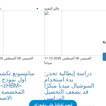
عالم التقنية
ع
الخميس 06 أغسطس 2026 11:13
صباحاً
دراسة إيطالية تحذر:
سامسونغ تكش
بدء استخدام
أول نموذج 
السوشيال ميديا مبكرًا
قد يضعف التحصيل
المخصصة ل
الدراسي
الاصط
انضم لقناتنا على تيليجرام