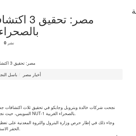
ة
مصر: تحقي
بالصحراء
0
نشر
أخبار مصر
باسل النجار - القاهرة -
نجحت شركات خالدة وبتروبل وجابكو في تحقيق ثلاث اكتشافات جديدة
السويس، حيث نجحت شركة خالدة فى 11 مايو الحالى من تحقيق كشف جنوب NUT-1 بالصحراء الغربية.
وجاء ذلك في إطار حرص وزارة البترول والثروة المعدنية على تعظي
الحفر الاستكشافي مما يعكس الامكانيات الواعدة لقطاع الطاقة المصري.