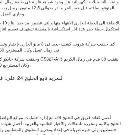
وجاري العمل على قياس الضغوط وسيتم اختبار وتقييم البئر في أقرب وقت.
استكمال خطة حفر عدة ابار استكشافية بالمنطقة تستهدف تعظيم انتاج ال
في رمال عسل وكان المسترجع 2660 برميل زيت/يوم وجاري تقييم الاحتياطي المضاف من البئر.
وحققت شركة جابكو كشف جديد فى ال
وكان المسترجع 720 برميل زيت/يوم وجاري تقييم الاحتياطي المضاف من البئر.
للمزيد تابع الخليج 24 على: فيسبوك | إكس | يوتيوب | إنستغرام | تيك توك
الخليج وكاتبة ومحررة للمقالات والأخبار العالمية والعربية. أحمل شهاد
فلسطين. ولي خبرة طويلة في إعداد وتحرير المحتوى والمضامين وإنتاج 