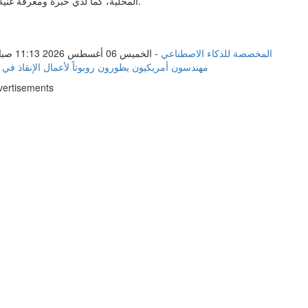
المحلية، كما لدي خبرة ومعرفة غنية في مجال العلاقات العامة والإعلام وتنسيق المشاريع وإدارتها.
سامسونغ تكشف عن أول نموذج مبدئي لتقنية «zHBM» المخصصة للذكاء الاصطناعي
-
الخميس 06 أغسطس 2026 11:13 صباحاً
مهندسون أمريكيون يطورون روبوتاً لأعمال الإنقاذ في 
vertisements