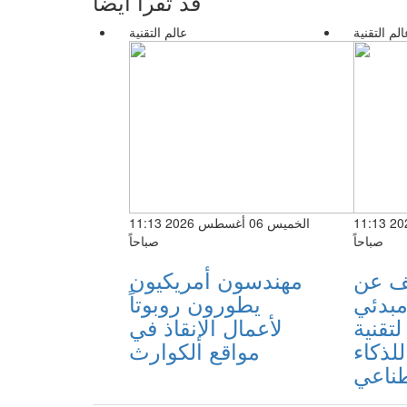
قد تقرأ أيضا
الم التقنية
عالم التقنية
الخميس 06 أغسطس 2026 11:13
الخميس 06 أغسطس 2026 11:13
صباحاً
صباحاً
ف عن
مهندسون أمريكيون
مبدئي
يطورون روبوتاً
لتقنية «zHBM»
لأعمال الإنقاذ في
لذكاء
مواقع الكوارث
ناعي