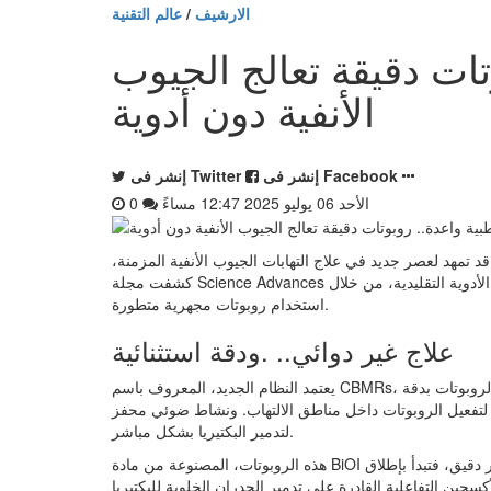
الارشيف
/
عالم التقنية
تات دقيقة تعالج الجيوب
الأنفية دون أدوية
إنشر فى Facebook
إنشر فى Twitter
الأحد 06 يوليو 2025 12:47 مساءً
0
6 يوليو 2025 12:47 مساءً - في خطوة قد تمهد لعصر جديد في علاج التهابات الجيوب الأنفية المزمنة،
كشفت مجلة Science Advances عن طريقة مبتكرة لعلاج هذا النوع من الالتهابات دون الحاجة لاستخدام الأدوية التقليدية، من خلال
استخدام روبوتات مجهرية متطورة.
علاج غير دوائي.. .ودقة استثنائية
يعتمد النظام الجديد، المعروف باسم CBMRs، على مزيج من التقنيات المتقدمة، تشمل: التحكم المغناطيسي لتوجيه الروبوتات بدقة
روبوتات داخل مناطق الالتهاب. ونشاط ضوئي محفز (Photocatalytic activity)
لتدمير البكتيريا بشكل مباشر.
هذه الروبوتات، المصنوعة من مادة BiOI المُشبعة بذرات النحاس، تنشط عند تعريضها للضوء المرئي عبر مسبار دقيق، فتبدأ بإطلاق