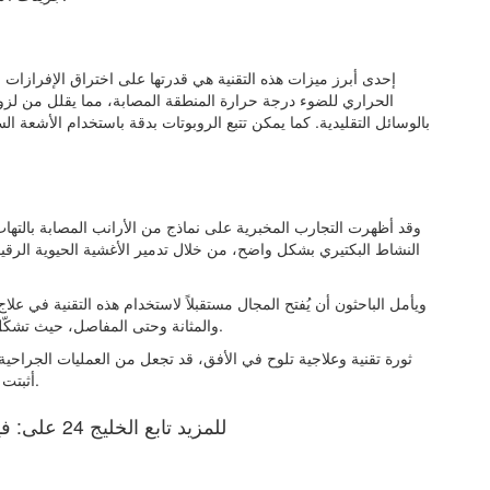
إحدى أبرز ميزات هذه التقنية هي قدرتها على اختراق الإفرازات القيح
الحراري للضوء درجة حرارة المنطقة المصابة، مما يقلل من لزو
بالوسائل التقليدية. كما يمكن تتبع الروبوتات بدقة باستخدام الأشعة الس
وقد أظهرت التجارب المخبرية على نماذج من الأرانب المصابة بالتها
النشاط البكتيري بشكل واضح، من خلال تدمير الأغشية الحيوية الرقيقة
ويأمل الباحثون أن يُفتح المجال مستقبلاً لاستخدام هذه التقنية في علاج
والمثانة وحتى المفاصل، حيث تشكّل الأغشية الحيوية البكتيرية تحدياً كبيراً أمام المضادات الحيوية.
ثورة تقنية وعلاجية تلوح في الأفق، قد تجعل من العمليات الجراحية 
أثبتت هذه الروبوتات المجهرية فعاليتها وسلامتها على البشر مستقبلاً.
للمزيد تابع الخليج 24 على: فيسبوك | إكس | يوتيوب | إنستغرام | تيك توك