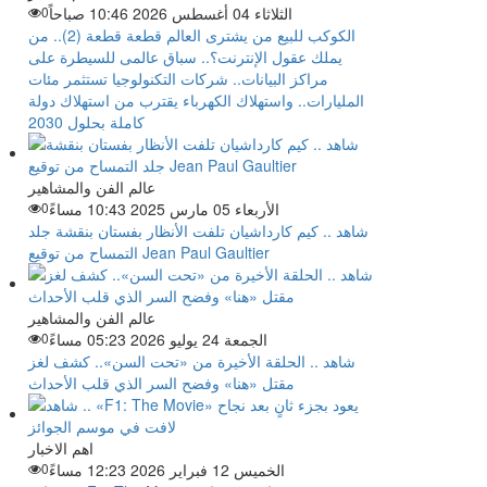
الثلاثاء 04 أغسطس 2026 10:46 صباحاً
0
الكوكب للبيع من يشترى العالم قطعة قطعة (2).. من
يملك عقول الإنترنت؟.. سباق عالمى للسيطرة على
مراكز البيانات.. شركات التكنولوجيا تستثمر مئات
المليارات.. واستهلاك الكهرباء يقترب من استهلاك دولة
كاملة بحلول 2030
عالم الفن والمشاهير
الأربعاء 05 مارس 2025 10:43 مساءً
0
شاهد .. كيم كارداشيان تلفت الأنظار بفستان بنقشة جلد
التمساح من توقيع Jean Paul Gaultier
عالم الفن والمشاهير
الجمعة 24 يوليو 2026 05:23 مساءً
0
شاهد .. الحلقة الأخيرة من «تحت السن».. كشف لغز
مقتل «هنا» وفضح السر الذي قلب الأحداث
اهم الاخبار
الخميس 12 فبراير 2026 12:23 مساءً
0