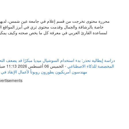
خاصة بالرشاقة والجمال وقدمت محتوى ثري في أبرز المواقع ال
لمساعدة القارئ العربي في معرفة كل ما يخص صحته وكيف يمكن 
دراسة إيطالية تحذر: بدء استخدام السوشيال ميديا مبكرًا قد يضعف ال
سامسونغ تكشف عن أول نموذج مبدئي لتقنية «zHBM» المخصصة للذكاء الاصطناعي
-
الخميس 06 أغسطس 2026 11:13 صباحاً
مهندسون أمريكيون يطورون روبوتاً لأعمال الإنقاذ في 
vertisements