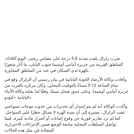
ضرب زلزال بلغت شدته 5.6 درجة على مقياس ريختر، اليوم الثلاثاء،
المناطق القريبة من جزيرة أمامي أوشيما جنوب اليابان، ما أثار شعورًا
بالهزة لدى السكان في عدد من المناطق المجاورة.
وأفادت وكالة الأرصاد الجوية اليابانية في بيان رسمي أن الزلزال وقع في
تمام الساعة 5:12 مساءً بالتوقيت المحلي، وكان مركزه بالقرب من
جزيرة أمامي أوشيما، وعلى عمق ضحل نسبيًا، وفقًا لما نقلته وكالة الأنباء
اليابانية «كيودو».
وأكدت الوكالة أنه لم يتم إصدار أي تحذيرات من حدوث موجات تسونامي
عقب الزلزال، مشيرة إلى أن شدة الهزة لا تشكل خطرًا على السواحل.
كما لم ترد تقارير فورية عن وقوع إصابات أو أضرار مادية كبيرة، فيما
تواصل السلطات المحلية متابعة الوضع ضمن الإجراءات الاحترازية
المعتادة في مثل هذه الحالات.