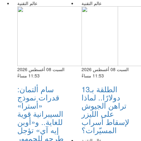
عالم التقنية
عالم التقنية
السبت 08 أغسطس 2026
السبت 08 أغسطس 2026
11:53 مساءً
11:53 مساءً
الطلقة بـ13
سام ألتمان:
دولارًا.. لماذا
قدرات نموذج
تراهن الجيوش
«أسترا»
على الليزر
السيبرانية قوية
لإسقاط أسراب
للغاية.. و«أوبن
المسيّرات؟
إيه آي» تؤجل
طرحه للجمهور
عالم التقنية