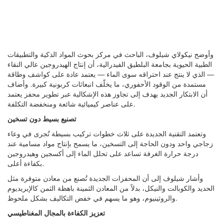
وأوضح نيكولاي شيلوف، الباحث في مركز بحوث المواد الذكية والتطبيقات
الطبية الحيوية بجامعة البلطيق الفيدرالية، أن إنتاج الهيدروجين عالي النقاء
— الذي لا ينتج عند احتراقه سوى الماء — يعتمد عادة على كواشف وطاقة
مستمدة من الوقود الأحفوري، ما يخلّف انبعاثات كربونية كبيرة. وأضاف
أن الابتكار الجديد يهدف إلى تجاوز هذه الإشكالية عبر تطوير محفز يعتمد
على عناصر كيميائية شائعة ومنخفضة التكلفة.
تصنيع بسيط دون تسخين
وتعتمد التقنية الجديدة على ثلاث خطوات تركيب بسيطة تُجرى في وعاء
زجاجي واحد ودون الحاجة إلى التسخين، ما يسمح بإنتاج مواد مسامية عند
درجة حرارة الغرفة تساعد على تحلل الماء إلى أكسجين وهيدروجين
بكفاءة أعلى.
وأشار شيلوف إلى أن المحفزات الجديدة تُصنع من معادن متوفرة مثل
الحديد والكوبالت والنيكل، بدلاً من المعادن الثمينة باهظة الثمن كالإيريديوم
والروثينيوم، وهو ما يسهم في خفض التكاليف بشكل ملحوظ.
تعزيز الكفاءة بالمجال المغناطيسي