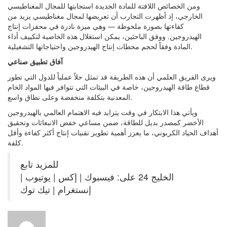
ومن الخصائص اللافتة للمادة الجديدة استجابتها للمجال المغناطيسي
الخارجي، إذ أظهرت التجارب أن تعريضها لمجال مغناطيسي يزيد من
كفاءتها بصورة ملحوظة — وهي ميزة نادرة في محفزات إنتاج
الهيدروجين. ووفق الباحثين، يمكن استغلال هذه الخاصية لتكييف أداء
المادة وفقاً لحجم محطات إنتاج الهيدروجين واحتياجاتها التشغيلية.
آفاق تطبيق صناعي
ويرى الفريق العلمي أن هذه الطريقة قد تمثل حلاً عملياً للدول التي تطور
قطاع طاقة الهيدروجين، خاصة في البيئات التي تتوافر فيها المواد الخام
المعدنية بتكلفة منخفضة وعلى نطاق واسع.
ويأتي هذا الابتكار في وقت يتزايد فيه الاهتمام العالمي بالهيدروجين
الأخضر كمصدر بديل للطاقة، ضمن مساعي خفض الانبعاثات وتحقيق
أهداف الحياد الكربوني، ما يعزز أهمية تطوير تقنيات إنتاج أكثر كفاءة وأقل
كلفة.
للمزيد تابع
الخليج 24 على: فيسبوك | إكس | يوتيوب |
إنستغرام | تيك توك