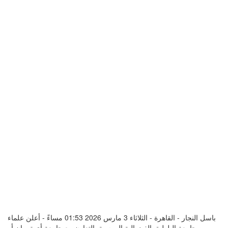
باسل النجار - القاهرة - الثلاثاء 3 مارس 2026 01:53 مساءً - أعلن علماء
من جامعة البلطيق الفيدرالية الروسية بالتعاون مع جامعة أي تي إن أو