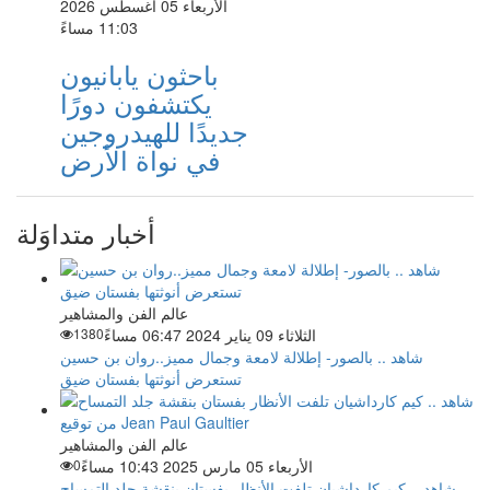
الأربعاء 05 أغسطس 2026
11:03 مساءً
باحثون يابانيون
يكتشفون دورًا
جديدًا للهيدروجين
في نواة الأرض
أخبار متداوَلة
عالم الفن والمشاهير
الثلاثاء 09 يناير 2024 06:47 مساءً
1380
شاهد .. بالصور- إطلالة لامعة وجمال مميز..روان بن حسين
تستعرض أنوثتها بفستان ضيق
عالم الفن والمشاهير
الأربعاء 05 مارس 2025 10:43 مساءً
0
شاهد .. كيم كارداشيان تلفت الأنظار بفستان بنقشة جلد التمساح