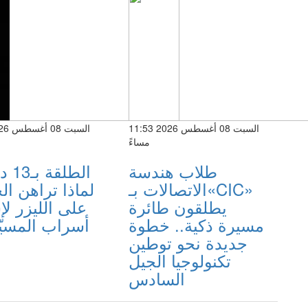
السبت 08 أغسطس 2026 11:53
مساءً
طلاب هندسة
الطلق
الاتصالات بـ«CIC»
لماذا تراهن ا
يطلقون طائرة
على الليزر ل
مسيرة ذكية.. خطوة
أسراب المسي
جديدة نحو توطين
تكنولوجيا الجيل
السادس