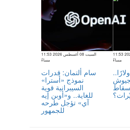
السبت 08 أغسطس 2026 11:53
السبت 08 أغسطس 2026 11:53
مساءً
مساءً
ة بـ13 دولارًا..
سام ألتمان: قدرات
لجيوش
نموذج «أسترا»
إسقاط
السيبرانية قوية
ّرات؟
للغاية.. و«أوبن إيه
آي» تؤجل طرحه
للجمهور