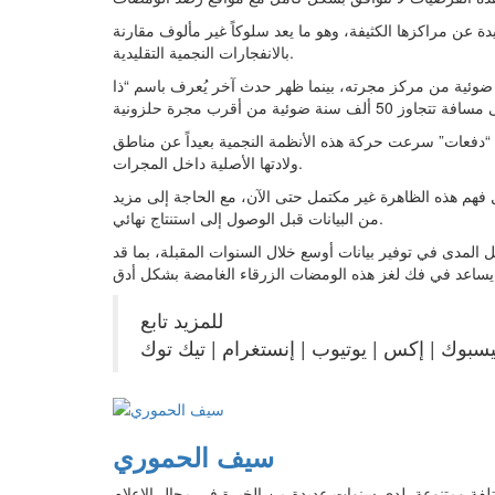
ن مراكزها الكثيفة، وهو ما يعد سلوكاً غير مألوف مقارنة
بالانفجارات النجمية التقليدية.
 رُصد أحد هذه الومضات على بعد نحو 55 ألف سنة ضوئية من مركز مجرته، بينما ظهر حدث آخر يُعرف باسم “ذا
 عن “دفعات” سرعت حركة هذه الأنظمة النجمية بعيداً عن مناطق
ولادتها الأصلية داخل المجرات.
عل فهم هذه الظاهرة غير مكتمل حتى الآن، مع الحاجة إلى مزيد
من البيانات قبل الوصول إلى استنتاج نهائي.
مدى في توفير بيانات أوسع خلال السنوات المقبلة، بما قد
مضة بشكل أدق.
للمزيد تابع
سيف الحموري
الات بمجالات مختلفة ومتنوعة. لدي سنوات عديدة من الخبرة في مجال الإعلام