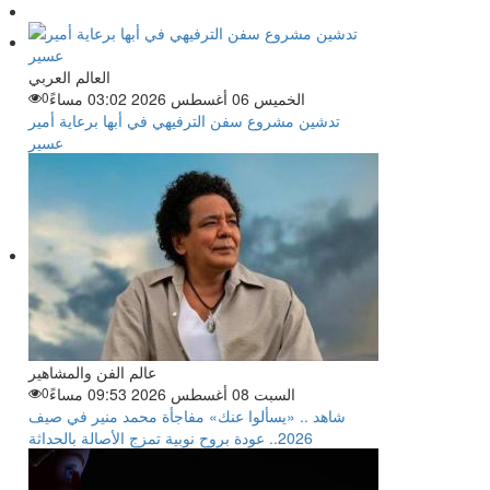
العالم العربي
الخميس 06 أغسطس 2026 03:02 مساءً
0
تدشين مشروع سفن الترفيهي في أبها برعاية أمير
عسير
عالم الفن والمشاهير
السبت 08 أغسطس 2026 09:53 مساءً
0
شاهد .. «يسألوا عنك» مفاجأة محمد منير في صيف
2026.. عودة بروح نوبية تمزج الأصالة بالحداثة