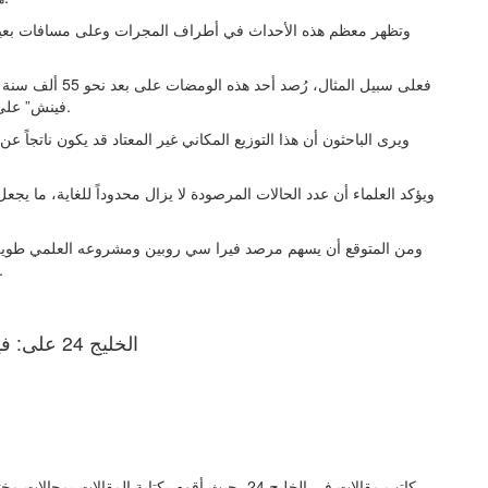
وتظهر معظم هذه الأحداث في أطراف المجرات وعلى مسافات بعيدة ع
فعلى سبيل المثال،
فينش” على مسافة تتجاوز 50 ألف سنة ضوئية من أقرب مجرة حلزونية.
ويرى الباحثون أن هذا التوزيع المكاني غير المعتاد قد يكون ناتجاً
ويؤكد العلماء أن عدد الحالات المرصودة لا يزال محدوداً للغاية، ما يج
ومن المتوقع أن يسهم مرصد فيرا سي روبين ومشروعه العلمي طويل ال
يساعد في فك لغز هذه الومضات الزرقاء الغا
الخليج 24 على: فيسبوك | إكس | يوتيوب | إنستغرام | تيك توك
كاتب مقالات في الخليج 24، حيث أقوم بكتابة المق