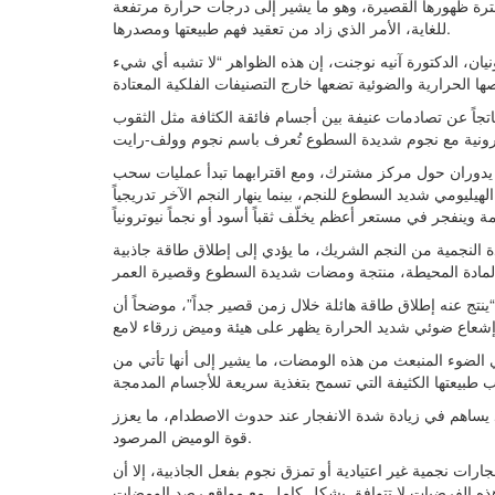
ترة ظهورها القصيرة، وهو ما يشير إلى درجات حرارة مرتفعة
للغاية، الأمر الذي زاد من تعقيد فهم طبيعتها ومصدرها.
ان، الدكتورة آنيه نوجنت، إن هذه الظواهر “لا تشبه أي شيء
جاً عن تصادمات عنيفة بين أجسام فائقة الكثافة مثل الثقوب
 يدوران حول مركز مشترك، ومع اقترابهما تبدأ عمليات سحب
ليومي شديد السطوع للنجم، بينما ينهار النجم الآخر تدريجياً
ة النجمية من النجم الشريك، ما يؤدي إلى إطلاق طاقة جاذبية
ينتج عنه إطلاق طاقة هائلة خلال زمن قصير جداً”، موضحاً أن
 الضوء المنبعث من هذه الومضات، ما يشير إلى أنها تأتي من
د يساهم في زيادة شدة الانفجار عند حدوث الاصطدام، ما يعزز
قوة الوميض المرصود.
رات نجمية غير اعتيادية أو تمزق نجوم بفعل الجاذبية، إلا أن