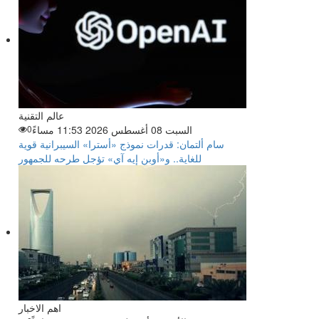
عالم التقنية
السبت 08 أغسطس 2026 11:53 مساءً
0
سام ألتمان: قدرات نموذج «أسترا» السيبرانية قوية
للغاية.. و«أوبن إيه آي» تؤجل طرحه للجمهور
اهم الاخبار