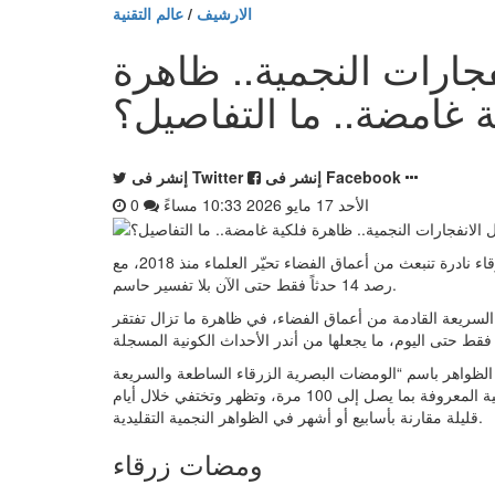
الارشيف
/
عالم التقنية
جارات النجمية.. ظاهرة
ة غامضة.. ما التفاصيل؟
إنشر فى Facebook
إنشر فى Twitter
الأحد 17 مايو 2026 10:33 مساءً
0
باسل النجار - القاهرة - الأحد 17 مايو 2026 10:33 مساءً - ومضات زرقاء نادرة تنبعث من أعماق الفضاء تحيّر العلماء منذ 2018، مع
رصد 14 حدثاً فقط حتى الآن بلا تفسير حاسم.
لة من الومضات الزرقاء السريعة القادمة من أعماق الفضاء، في ظاهرة ما تزال تفتقر
اسم “الومضات البصرية الزرقاء الساطعة والسريعة” (Luminous Fast Blue Optical Transients - LFBOTs)،
وهي انفجارات ضوئية شديدة السطوع تتجاوز قوة الانفجارات النجمية المعروفة بما يصل إلى 100 مرة، وتظهر وتختفي خلال أيام
قليلة مقارنة بأسابيع أو أشهر في الظواهر النجمية التقليدية.
ومضات زرقاء