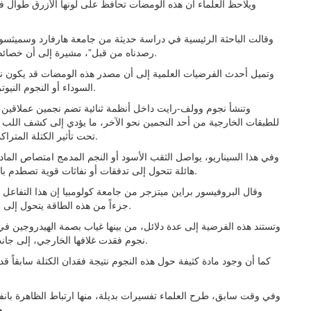
ويلاحظ العلماء أن هذه الومضات تحافظ على لونها الأزرق طوال ف
وقالت الباحثة الرئيسية في دراسة حديثة من جامعة هارفارد وسميثسوني
رصدناه من قبل”، مشيرة إلى أن خصائصها الحرارية والضوئية تضعها خارج التصنيفات الفلكية المعتادة.
وتميل أحدث الفرضيات العلمية إلى أن مصدر هذه الومضات قد يكون نات
السوداء أو النجوم النيوترونية مع نجوم شديدة السطوع تُعرف باسم نجوم وولف-رايت.
وتنشأ نجوم وولف-رايت داخل أنظمة ثنائية تضم نجمين عملاقين
للطبقات الخارجية من أحد النجمين نحو الآخر، ما يؤدي إلى كشف اللب الهي
تحت تأثير الكتلة المتراكمة وينفجر في مستعر أعظم يخلّف ثقباً أسود أو نجماً نيوترونياً.
وفي هذا السيناريو، يواصل الثقب الأسود أو النجم المدمج امتصاص الماد
هائلة تتحول إلى تدفقات أو نفاثات قوية تصطدم بالمادة المحيطة، منتجة ومضات شديدة السطوع وقصيرة العمر.
وقال البروفيسور براين ميتزجر من جامعة كولومبيا إن هذا التفاعل “
جزءاً من هذه الطاقة يتحول إلى إشعاع ضوئي شديد الحرارة يظهر على هيئة وميض زرقاء لامع.
وتستند هذه الفرضية إلى عدة دلائل، من بينها غياب بصمة الهيدروجين في
نجوم فقدت غلافها الخارجي، إلى جانب طبيعتها الكثيفة التي تسمح بتغذية سريعة للأجسام المدمجة.
كما أن وجود مادة كثيفة حول هذه النجوم نتيجة فقدان الكتلة سابقاً ق
وفي وقت سابق، طرح العلماء تفسيرات بديلة، منها ارتباط الظاهرة بانفجا
هذه الفرضيات لا تتوافق بشكل كامل مع مواقع رصد الومضات.