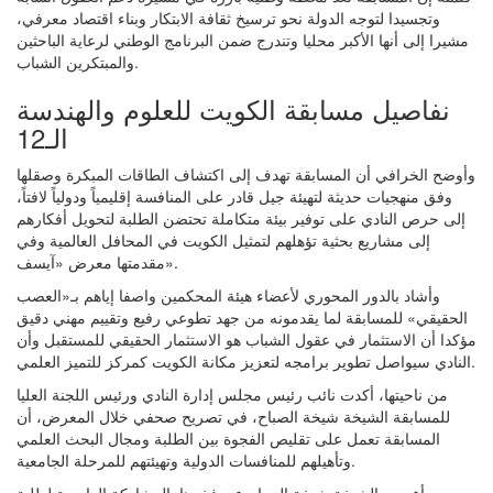
وتجسيدا لتوجه الدولة نحو ترسيخ ثقافة الابتكار وبناء اقتصاد معرفي،
مشيرا إلى أنها الأكبر محليا وتندرج ضمن البرنامج الوطني لرعاية الباحثين
والمبتكرين الشباب.
نفاصيل مسابقة الكويت للعلوم والهندسة
الـ12
وأوضح الخرافي أن المسابقة تهدف إلى اكتشاف الطاقات المبكرة وصقلها
وفق منهجيات حديثة لتهيئة جيل قادر على المنافسة إقليمياً ودولياً لافتاً،
إلى حرص النادي على توفير بيئة متكاملة تحتضن الطلبة لتحويل أفكارهم
إلى مشاريع بحثية تؤهلهم لتمثيل الكويت في المحافل العالمية وفي
مقدمتها معرض «آيسف».
وأشاد بالدور المحوري لأعضاء هيئة المحكمين واصفا إياهم بـ«العصب
الحقيقي» للمسابقة لما يقدمونه من جهد تطوعي رفيع وتقييم مهني دقيق
مؤكدا أن الاستثمار في عقول الشباب هو الاستثمار الحقيقي للمستقبل وأن
النادي سيواصل تطوير برامجه لتعزيز مكانة الكويت كمركز للتميز العلمي.
من ناحيتها، أكدت نائب رئيس مجلس إدارة النادي ورئيس اللجنة العليا
للمسابقة الشيخة شيخة الصباح، في تصريح صحفي خلال المعرض، أن
المسابقة تعمل على تقليص الفجوة بين الطلبة ومجال البحث العلمي
وتأهيلهم للمنافسات الدولية وتهيئتهم للمرحلة الجامعية.