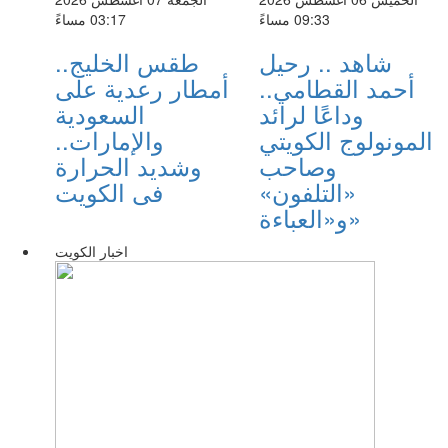
09:33 مساءً
03:17 مساءً
شاهد .. رحيل
طقس الخليج..
أحمد القطامي..
أمطار رعدية على
وداعًا لرائد
السعودية
المونولوج الكويتي
والإمارات..
وصاحب
وشديد الحرارة
«التلفون»
فى الكويت
و«العباءة»
اخبار الكويت