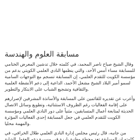
مسابقة العلوم والهندسة
وقال الشيخ صباح ناصر المحمد، في كلمته خلال تدشين المعرض الختامي
للمسابقة مساء أمس الأحد، والتي ينظمها النادي العلمي الكويتي بدعم من
مؤسسة الكويت للتقدم العلمي، إن المسابقة تنسجم مع التوجهات السامية
لسمو أمير البلاد الشيخ مشعل الأحمد، الداعية إلى دعم الأنشطة العلمية
والثقافية وتشجيع الشباب على الابتكار والتطوير.
وأعرب عن تقديره للقائمين على المسابقة والأساتذة المشرفين لإصرارهم
على إقامة الفعاليات رغم الظروف الاستثنائية، وتطويع وسائل الاتصال
الحديثة لمتابعة أعمال المتسابقين، مثنياً على دور النادي العلمي ومؤسسة
الكويت للتقدم العلمي في جعل المسابقة إحدى الفعاليات المؤثرة
والمهمة محليا.
من جانبه، قال رئيس مجلس إدارة النادي العلمي طلال الخرافي، في
كلمته إن المسابقة تعد محطة وطنية بارزة في مسيرة دعم العقول الشابة