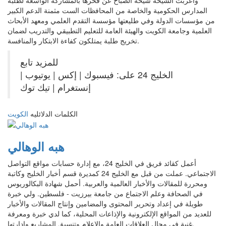
وأعربت الشيخة شيخة الصباح عن فخرها بالمشاركة الواسعة لطلبة
المدارس الحكومية والخاصة من المحافظات الست مثمنة الدعم الكبير
من مؤسسات الدولة وفي طليعتها مؤسسة التقدم العلمي ومعهد الأبحاث
العلمية وجامعة الكويت والهيئة العامة للتعليم التطبيقي والتدريب لضمان
تخريج طلبة يمتلكون كفاءة الابتكار والمنافسة.
للمزيد تابع
الخليج 24 على: فيسبوك | إكس | يوتيوب |
إنستغرام | تيك توك
الكلمات الدلائليه
الكويت
هبه الوهالي
أعمل كقائد فريق في الخليج 24، مع إدارة حسابات مواقع التواصل
الاجتماعي. عملت من قبل مع الخليج 24 كمديرة قسم أخبار الخليج وكاتبة
ومحررة للمقالات والأخبار العالمية والعربية. أحمل شهادة البكالوريوس
في الصحافة وعلم الاجتماع من جامعة بيرزيت - فلسطين. ولي خبرة
طويلة في إعداد وتحرير المحتوى والمضامين وإنتاج المقالات والأخبار
للعديد من المواقع الإلكترونية والإذاعات المحلية، كما لدي خبرة ومعرفة
غنية في مجال العلاقات العامة والإعلام وتنسيق المشاريع وإدارتها.