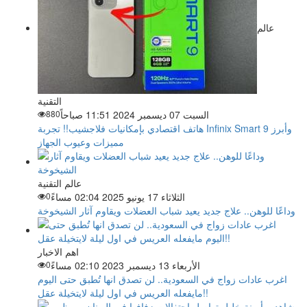
عالم
التقنية
السبت 07 ديسمبر 2024 11:51 صباحاً
880
هاتف اقتصادي بإمكانيات فلاجشيب!! تجربة Infinix Smart 9 وأبرز
مميزات وعيوب الجهاز
عالم التقنية
الثلاثاء 17 يونيو 2025 02:04 مساءً
0
وداعًا للوهن.. علاج جديد يعيد شباب العضلات ويقاوم آثار الشيخوخة
اهم الاخبار
الأربعاء 13 ديسمبر 2023 02:10 مساءً
0
اغرب عادات زواج في السعودية.. لن تصدق انها تُطبق حتى اليوم
مايفعله العريس في اول ليلة لايتخيلة عقل!!