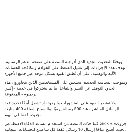
ووفقًا للتحديث الجديد الذي أدرجته المنصة على صفحة الدعم الرسمية،
تهدف هذه الإجراءات إلى تقليل الضغط على الخوادم ومكافحة الحسابات
الآلية والوهمية، على أن تُطبق القيود بشكل موحد عبر جميع الأجهزة.
وبموجب السياسة الجديدة، سيتعين على المستخدمين الذين يتجاوزون هذه
الحدود التوقف عن النشر والتفاعل ما لم يشتركوا في خدمة «إكس
بريميوم» المدفوعة.
ولا تقتصر القيود على المنشورات والردود، إذ تشمل أيضًا تحديد عدد
الرسائل المباشرة عند 500 رسالة يوميًا، والسماح بإضافة 400 متابعة
جديدة فقط في اليوم.
كما حدّت المنصة من استخدام مساعد الذكاء الاصطناعي Grok «جروك»،
بحيث أصبح متاحًا إرسال 10 رسائل فقط كل ساعتين للحسابات المجانية.