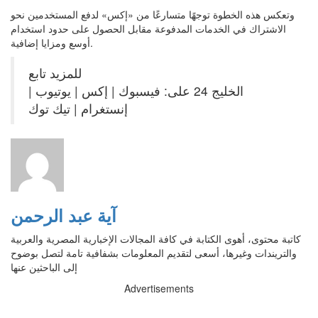
وتعكس هذه الخطوة توجهًا متسارعًا من «إكس» لدفع المستخدمين نحو
الاشتراك في الخدمات المدفوعة مقابل الحصول على حدود استخدام
أوسع ومزايا إضافية.
للمزيد تابع
الخليج 24 على: فيسبوك | إكس | يوتيوب |
إنستغرام | تيك توك
آية عبد الرحمن
كاتبة محتوى، أهوى الكتابة في كافة المجالات الإخبارية المصرية والعربية
والتريندات وغيرها، أسعى لتقديم المعلومات بشفافية تامة لتصل بوضوح
إلى الباحثين عنها
Advertisements