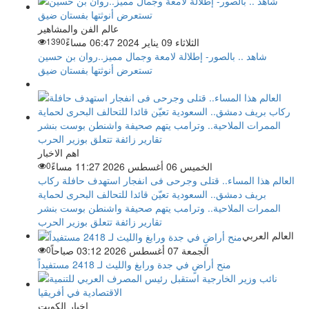
عالم الفن والمشاهير
الثلاثاء 09 يناير 2024 06:47 مساءً
1390
شاهد .. بالصور- إطلالة لامعة وجمال مميز..روان بن حسين
تستعرض أنوثتها بفستان ضيق
اهم الاخبار
الخميس 06 أغسطس 2026 11:27 مساءً
0
العالم هذا المساء.. قتلى وجرحى فى انفجار استهدف حافلة ركاب
بريف دمشق.. السعودية تعيّن قائدا للتحالف البحرى لحماية
الممرات الملاحية.. وترامب يتهم صحيفة واشنطن بوست بنشر
تقارير زائفة تتعلق بوزير الحرب
العالم العربي
الجمعة 07 أغسطس 2026 03:12 صباحاً
0
منح أراضٍ في جدة ورابغ والليث لـ 2418 مستفيداً
اخبار الكويت