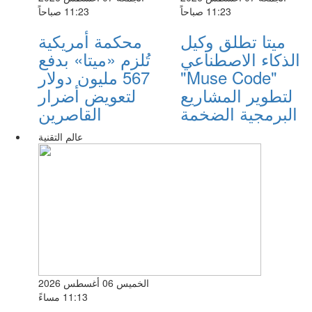
11:23 صباحاً
11:23 صباحاً
ميتا تطلق وكيل
محكمة أمريكية
الذكاء الاصطناعي
تُلزم «ميتا» بدفع
"Muse Code"
567 مليون دولار
لتطوير المشاريع
لتعويض أضرار
البرمجية الضخمة
القاصرين
عالم التقنية
الخميس 06 أغسطس 2026
11:13 مساءً