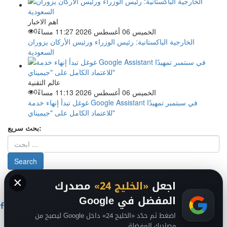
اهم الاخبار
الخميس 06 أغسطس 2026 11:27 مساءً
0
الخارجية الباكستانية: رئيس الوزراء ورئيس الأركان يزوران
السعودية
عالم التقنية
الخميس 06 أغسطس 2026 11:13 مساءً
0
غوغل تبدأ إنهاء خدمة Google Assistant في سبتمبر تمهيدًا
للاعتماد الكامل على "جيميناي"
بحث سريع:
×
من نحن
-
-
حقوق الملكية الفكرية DMCA
سياسة الخصوصية
-
2026
اجعل
«الخليج 24»
مصدرك
فريق التحرير
من نحن
المفضل في Google
اضغط ثم حدّد «الخليج 24» داخل Google ليصبح من
اخبار الخليج
مصادرك المفضلة.
اخبار السعودية