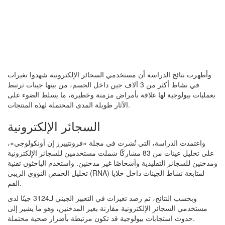
وأظهرت نتائج الدراسة أن مستخدمي السجائر الإلكترونية شهدوا تغيرات
في نشاط أكثر من 3 آلاف جين داخل الجسم، من بينها جينات ترتبط
بعمليات بيولوجية لها علاقة بأمراض مزمنة وخطيرة، ما يسلط الضوء على
الآثار طويلة المدى المحتملة لهذه المنتجات.
السجائر الإلكترونية
واعتمدت الدراسة، التي نُشرت في مجلة «فرونتييرز إن أونكولوجي»،
على تحليل عينات من 83 مشاركًا شملت مستخدمين للسجائر الإلكترونية
ومدخنين للسجائر التقليدية وأشخاصًا غير مدخنين. واستخدم الباحثون تقنية
تحليل الحمض النووي الريبي (RNA) لمتابعة نشاط الجينات داخل خلايا
الفم.
وبحسب النتائج، تم رصد تغيرات في التعبير الجيني لـ3124 جينًا لدى
مستخدمي السجائر الإلكترونية مقارنة بغير المدخنين، وهو ما يشير إلى
حدوث استجابات بيولوجية قد تكون مرتبطة بأضرار صحية محتملة.