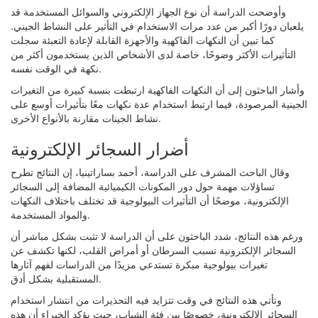
وأوضحت الدراسة أن نوع الجهاز الإلكتروني والسوائل المستخدمة قد
يلعبان دورًا أكبر من عدد مرات الاستخدام في التأثير على النشاط الجيني.
كما تبين أن النكهات الفاكهية والأجهزة القابلة لإعادة التعبئة سجلت
التأثيرات الأكثر وضوحًا، خاصة لدى الأشخاص الذين يستخدمون أكثر من
نكهة في الوقت نفسه.
وأشار الباحثون إلى أن النكهات الفاكهية ارتبطت بنسبة كبيرة من التغيرات
الجينية المرصودة، فيما ارتبط استخدام عدة نكهات معًا بتأثيرات أوسع على
نشاط الجينات مقارنة بالأنواع الأخرى.
أضرار السجائر الإلكترونية
وقال الباحث المشرف على الدراسة، أحمد بساراتينيا، إن النتائج تطرح
تساؤلات مهمة حول دور المكونات الكيميائية المضافة إلى السجائر
الإلكترونية، موضحًا أن التأثيرات البيولوجية قد تختلف باختلاف النكهات
والمواد المستخدمة.
ورغم هذه النتائج، شدد الباحثون على أن الدراسة لا تثبت بشكل مباشر أن
السجائر الإلكترونية تسبب السرطان أو أمراض القلب، لكنها تكشف عن
تغيرات بيولوجية مبكرة تستدعي مزيدًا من الدراسات لفهم آثارها
المستقبلية بشكل أدق.
وتأتي هذه النتائج في وقت تتزايد فيه التحذيرات من انتشار استخدام
السجائر الإلكترونية، خصوصًا بين فئة الشباب، حيث يؤكد الخبراء أن هذه