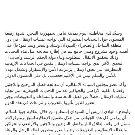
وشدّد لدى مخاطبته اليوم بمدينة نيامي بجمهورية النيجر، الندوة رفيعة
المستوى حول التحديات المشتركة التي تواجه عمليات الإنتقال في دول
منطقة الساحل والصحراء (السودان وتشاد والنيجر وليبيا نموذجا) على
أهمية وجود مشروع وطني جامع تتم في إطاره معالجة مثل هذه التحديات
وذلك لتحقيق الإنتقال المطلوب وبناء دولة الحكم الرشيد وأضاف أن
التحدي الآخر الذي يواجه عمليات الإنتقال يكمن في الجماعات الإرهابية
المتطرفة التي تعيق الإنتقال بزعزعة الأمن والإستقرار وتشكل مهددا
للأمن والسلم،ليس في الإقليم فحسب، بل على المستوى الدولي.
وأكد عضو مجلس السيادة الإنتقالي، أن معالجة قضايا النازحين واللاجئين
وقضايا ملكية الأراضي والحواكير تعد من التحديات الجوهرية التي تجابه
عمليات الإنتقال، فضلاً عن قضايا المحاسبة والمساءلة و التعويضات وجبر
الضرر للذين تأثروا بالحروب والنزاعات في هذه الدول.
وأوضح د.الهادي إدريس أن السودان إستطاع من خلال إتفاقية جوبا للسلام،
أن يراعي كل هذه الجوانب من خلال تضمين الإتفاقية لسبع بروتوكولات،
تتمثل في وقف إطلاق النار وقضايا النازحين واللاجئين والأراضي والحواكير
والعدالة الإنتقالية و التعويضات وجبر الضرر وتطوير قطاع الرحل والرعاة