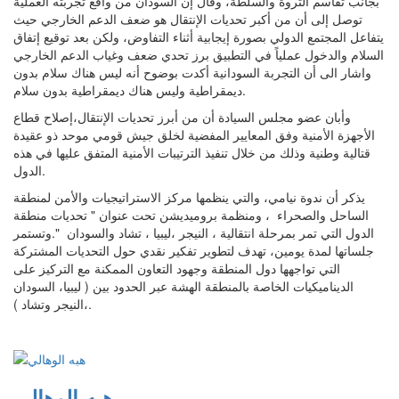
بجانب تقاسم الثروة والسلطة، وقال إن السودان من واقع تجربته العملية
توصل إلى أن من أكبر تحديات الإنتقال هو ضعف الدعم الخارجي حيث
يتفاعل المجتمع الدولي بصورة إيجابية أثناء التفاوض، ولكن بعد توقيع إتفاق
السلام والدخول عملياً في التطبيق برز تحدي ضعف وغياب الدعم الخارجي
واشار الى أن التجربة السودانية أكدت بوضوح أنه ليس هناك سلام بدون
ديمقراطية وليس هناك ديمقراطية بدون سلام.
وأبان عضو مجلس السيادة أن من أبرز تحديات الإنتقال،إصلاح قطاع
الأجهزة الأمنية وفق المعايير المفضية لخلق جيش قومي موحد ذو عقيدة
قتالية وطنية وذلك من خلال تنفيذ الترتيبات الأمنية المتفق عليها في هذه
الدول.
يذكر أن ندوة نيامي، والتي ينظمها مركز الاستراتيجيات والأمن لمنطقة
الساحل والصحراء ، ومنظمة بروميديشن تحت عنوان " تحديات منطقة
الدول التي تمر بمرحلة انتقالية ، النيجر ،ليبيا ، تشاد والسودان ".وتستمر
جلساتها لمدة يومين، تهدف لتطوير تفكير نقدي حول التحديات المشتركة
التي تواجهها دول المنطقة وجهود التعاون الممكنة مع التركيز على
الديناميكيات الخاصة بالمنطقة الهشة عبر الحدود بين ( ليبيا، السودان
،النيجر وتشاد ).
هبه الوهالي