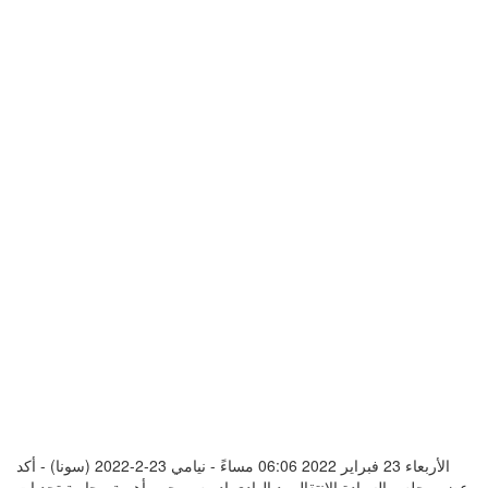
الأربعاء 23 فبراير 2022 06:06 مساءً - نيامي 23-2-2022 (سونا) - أكد
عضو مجلس السيادة الإنتقالي د.الهادي إدريس يحيى أهمية مجابهة تحديات