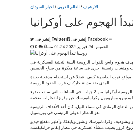
الارشيف
/
العالم العربي
/
اخبار السودان
بدأ الهجوم على أوكرانيا
إنشر فى Facebook
إنشر فى Twitter
الخميس 24 فبراير 2022 01:24 مساءً
0
و( وكالات)-- استهدف هجوم واسع للقوات الروسية البنية التحتية العسكرية في
مواقع قرب العاصمة كييف، فضلا عن استخدام مدفعية بعيدة
المدى ضد مدينة خاركيف قرب الحدود الروسية.
وسرعان ما انتشر عبر وسط وشرق أوكرانيا حيث هاجمت القوات الروسية أوكرانيا من 3 جهات. في الساعات التي سبقت ضوء
لدخان الرمادي في سماء الليل. كان أحد الأهداف الرئيسية
هو المطار الدولي الرئيسي في بوريسبيل.
 وتشوهيف وكراماتورسك وتشورنوبايفكا. وأظهر مقطع فيديو