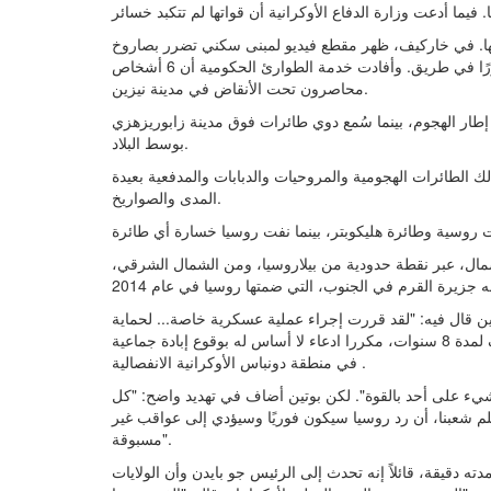
لها. في خاركيف، ظهر مقطع فيديو لمبنى سكني تضرر بصاروخ
أو مدفعية بعيدة المدى. وأظهر مقطع فيديو آخر صاروخًا مطمورًا في طريق. وأفادت خدمة الطوارئ الحكومية أن 6 أشخاص
محاصرون تحت الأنقاض في مدينة نيزين.
 إطار الهجوم، بينما سُمع دوي طائرات فوق مدينة زابوريزهزي
بوسط البلاد.
لطائرات الهجومية والمروحيات والدبابات والمدفعية بعيدة
المدى والصواريخ.
شمال، عبر نقطة حدودية من بيلاروسيا، ومن الشمال الشرقي،
 قال فيه: "لقد قررت إجراء عملية عسكرية خاصة... لحماية
الأشخاص الذين تعرضوا للانتهاكات والإبادة الجماعية من قبل نظام كييف لمدة 8 سنوات، مكررا ادعاء لا أساس له بوقوع إبادة جماعية
في منطقة دونباس الأوكرانية الانفصالية .
 شيء على أحد بالقوة". لكن بوتين أضاف في تهديد واضح: "كل
لم شعبنا، أن رد روسيا سيكون فوريًا وسيؤدي إلى عواقب غير
مسبوقة".
 دقيقة، قائلاً إنه تحدث إلى الرئيس جو بايدن وأن الولايات