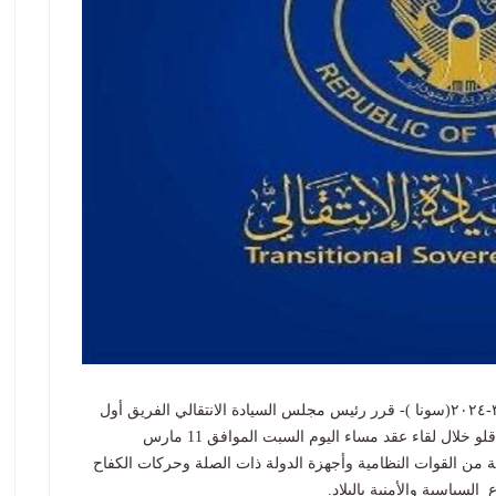
السبت 11 مارس 2023 11:13 مساءً - الخرطوم فى ١١-٣-٢٠٢٤(سونا )- قرر رئيس مجلس السيادة الانتقالي الفريق أول
ركن عبدالفتاح البرهان ونائبه الفريق أول محمد حمدان دقلو خلال لقاء عقد مساء اليوم السبت الموافق 11 مارس
ركة من القوات النظامية وأجهزة الدولة ذات الصلة وحركات الكفاح
السياسية والأمنية بالبلاد.