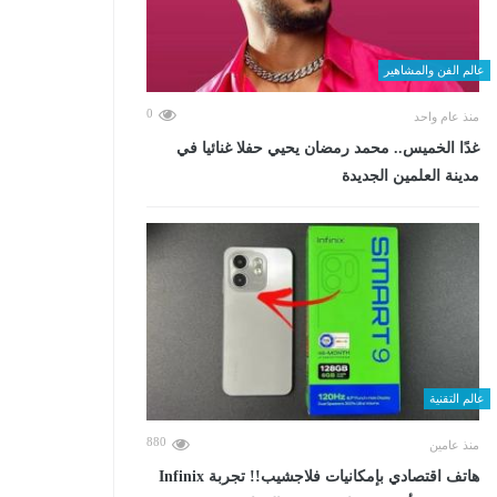
عالم الفن والمشاهير
0
منذ عام واحد
غدًا الخميس.. محمد رمضان يحيي حفلا غنائيا في
مدينة العلمين الجديدة
عالم التقنية
880
منذ عامين
هاتف اقتصادي بإمكانيات فلاجشيب!! تجربة Infinix