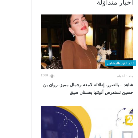
أخبار متداوَلة
عالم الفن والمشاهير
1380
منذ 3 أعوام
شاهد .. بالصور- إطلالة لامعة وجمال مميز..روان بن
حسين تستعرض أنوثتها بفستان ضيق