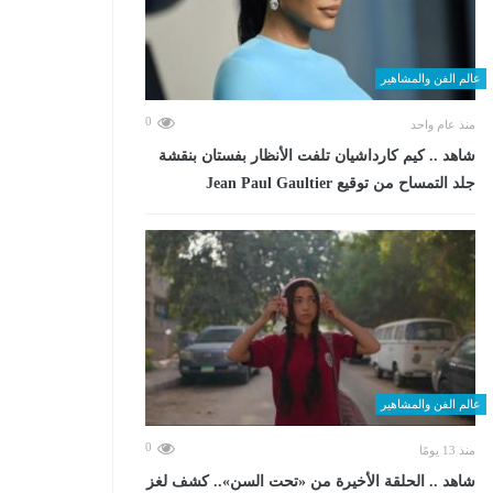
عالم الفن والمشاهير
0
منذ عام واحد
شاهد .. كيم كارداشيان تلفت الأنظار بفستان بنقشة
جلد التمساح من توقيع Jean Paul Gaultier
عالم الفن والمشاهير
0
منذ 13 يومًا
شاهد .. الحلقة الأخيرة من «تحت السن».. كشف لغز