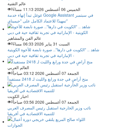
عالم التقنية
الخميس 06 أغسطس 2026 11:13 مساءً
0
غوغل تبدأ إنهاء خدمة Google Assistant في سبتمبر
تمهيدًا للاعتماد الكامل على "جيميناي"
عالم الفن والمشاهير
السبت 31 يناير 2026 06:33 مساءً
0
شاهد .. "الكويت في دارها".. صورة نابضة للأخوة الكويتية
- الإماراتية في تجربة ثقافية حية في دبي
العالم العربي
الجمعة 07 أغسطس 2026 03:12 صباحاً
0
منح أراضٍ في جدة ورابغ والليث لـ 2418 مستفيداً
اخبار الكويت
الجمعة 07 أغسطس 2026 03:56 صباحاً
0
نائب وزير الخارجية استقبل رئيس المصرف العربي
للتنمية الاقتصادية في أفريقيا