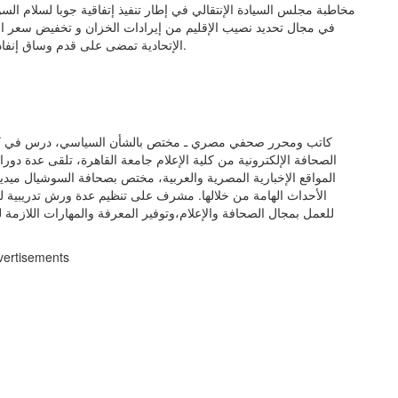
مخاطبة مجلس السيادة الإنتقالي في إطار تنفيذ إتفاقية جوبا لسلام ال
في مجال تحديد نصيب الإقليم من إيرادات الخزان و تخفيض سعر الكهر
الإتحادية تمضى على قدم وساق إنفاذاً لتوجيهات مجلس السيادة الإنتقالي إستجابةً لمطالب الإقليم.
كاتب ومحرر صحفي مصري ـ مختص بالشأن السياسي، درس في كلية
الصحافة الإلكترونية من كلية الإعلام جامعة القاهرة، تلقى عدة دور
المواقع الإخبارية المصرية والعربية، مختص بصحافة السوشيال ميديا 
الأحداث الهامة من خلالها. مشرف على تنظيم عدة ورش تدريبية للص
للعمل بمجال الصحافة والإعلام،وتوفير المعرفة والمهارات اللازمة ل
vertisements