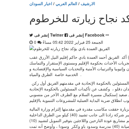
الارشيف
/
العالم العربي
/
اخبار السودان
إنشر فى Facebook
إنشر فى Twitter
الجمعة 25 فبراير 2022 05:42 مساءً
0
2022 05:42 مساءً - الدمازين -25-2-2022م ( سونا ) أكد الفريق أحمد العمدة بادي حاكم إقليم النيل الأزرق عقب
مجريات الأحداث بحكومة الإقليم ومستوى الإستقرار والتماسك
ثيوبيا والترتيبات الأمنية والتحديات السياسية والإقتصادية و
الخدمية خاصة الطرق والمياه .
وقال في تصريح ( لسونا ) أن برنامج زيارته تضمن لقاءات شملت كافة المسئولين بالحكومة الإتحادية في مقدمتهم الفريق أول ركن
دان دقلو ، وكشف عن تأكيدات المسئولين بالحكومة الإتحادية
على صعيد إستكمال مسيرة السلام مع الطرف الآخر من منسوبي
لزيارة حققت مكاسب مقدرة في مقدمتها إلتزام وزارة المالية
الإتحادية بتوفير التمويل لمشروع طريق الكرمك/الدمازين ليتم التنفيذ عبر شركة زادنا الى جانب تشييد (40) كيلو من الطرق الداخلية
بمدينتي الدمازين والروصيرص ، وأضاف أن الزيارة أثمرت عن دعم مشاريع عودة النازحين واللاجئين بتوفير التمويل لتشييد (10)
مدارس لمرحلة الأساس و (5) مدارس للمرحلة الثانوية الى جانب صيانة (40) مدرسة وسدود باو وككر وسودا ، وأوضح أنه تمت