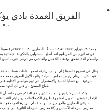
ة
الفريق العمدة بادي يؤكد نجاح زيارته للخرطوم
0
نشر
الجمعة 25 فبراير 
عودته اليوم من الخرطوم انه أطلع المسئولين بالحكومة الإتحادية ب
والسلام الذى تحقق وقضايا اللاجئين والعائدين من دولتي جنوب السودان وإ
عبدالفتاح البرهان رئيس مجلس السيادة ونائبه الأول الفريق محمد حم
بالوقوف مع قضايا التنمية والإستقرار التي تهم مواطني الإقليم 
الكفاح المسلح ، وأعلن أن الجهد مصوب انطلاق ضربة البداية العملية للمشروعات التنموية بالإقليم .
واكد عباس كارا وزير المالية الذى رافق الحاكم في رحلته أن ا