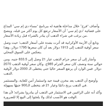
وأضاف “فرج” خلال مداخلة هاتفية له ببرنامج “مساء دي إم سي” المذاع
على فضائية “دي إم سي” أن الأسعار ترتفع كل يوم أكثر من قبله، وينصح
من يرغب في شراء الذهب أن يبادر بالشراء قبل زيادة الأسعار.
وتابع أن الأزمة الأوكرانية قد أثرت بشدة على أسعار الذهب؛ حيث وصل
سعر أوقية الذهب إلى 1913 دولار بعد أن كان سعرها 1795 دولار، وهذا
ينعكس على السوق المحلي.
وأشار إلى أن سعر جرام الذهب عيار 21 وصل إلى 833.5 جنيه، ومن
حوالي سنة ونصف كان سعر الجرام 985ج. وكان سعر أوقية الذهب 2070
دولار. فمن الوارد أن يرتفع السعر حاليا حتى يتخطى الـ 2000 دولار لأوقية
الذهب.
وأوضح أن الذهب يعد مخزن قيمة جيد واستثمار آمن للغاية، والمستثمر
في الذهب يربح دائمًا وعيار 21 قد يتخطى الـ900 جنيهًا بسهولة.
وأكد أنه على الراغبين في الاستثمار في الذهب أن يبادروا بشرائه؛ لأن هذا
الوقت هو الأنسب لذلك ولا يلجئوا إلى البيع إلا للضرورة.