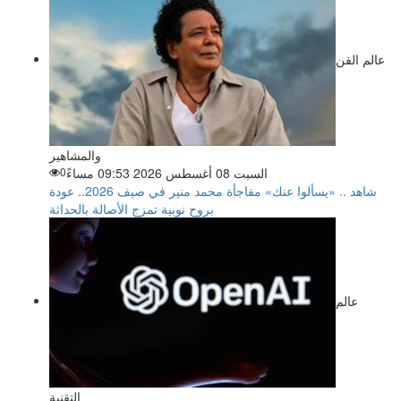
عالم الفن
والمشاهير
السبت 08 أغسطس 2026 09:53 مساءً
0
شاهد .. «يسألوا عنك» مفاجأة محمد منير في صيف 2026.. عودة
بروح نوبية تمزج الأصالة بالحداثة
عالم
التقنية