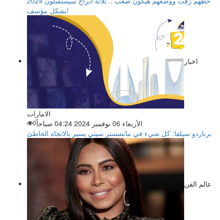
حظهم زفت ووضعهم هيكون صعب .. ثلاثة أبراج سيستقبلون 2024
بشكل مؤسف!
اخبار
الامارات
الأربعاء 06 نوفمبر 2024 04:24 صباحاً
0
برناردو سيلفا: كل شيء في مانشستر سيتي يسير بالاتجاه الخاطئ
عالم الفن