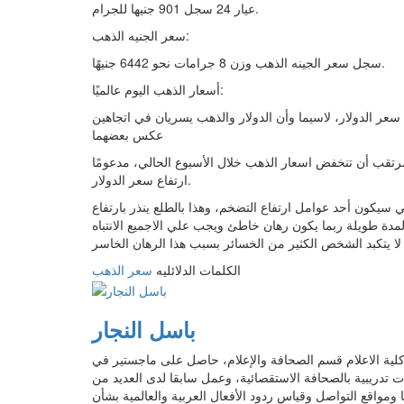
عيار 24 سجل 901 جنيها للجرام.
سعر الجنيه الذهب:
سجل سعر الجينه الذهب وزن 8 جرامات نحو 6442 جنيهًا.
أسعار الذهب اليوم عالميًا:
ية وذلك بسبب انخفاض سعر الدولار، لاسيما وأن الدولار والذهب يسريان في اتجاهين
عكس بعضهما
لمرتقب أن تنخفض اسعار الذهب خلال الأسبوع الحالي، مدعومًا
ارتفاع سعر الدولار.
كي سيكون أحد عوامل ارتفاع التضخم، وهذا بالطلع ينذر بارتفاع
دة طويلة ربما يكون رهان خاطئ ويجب علي الاجميع الانتباه
الكلمات الدلائليه
سعر الذهب
باسل النجار
 الاعلام قسم الصحافة والإعلام، حاصل على ماجستير في
ات تدريبية بالصحافة الاستقصائية، وعمل سابقا لدى العديد من
ومواقع التواصل وقياس ردود الأفعال العربية والعالمية بشأن