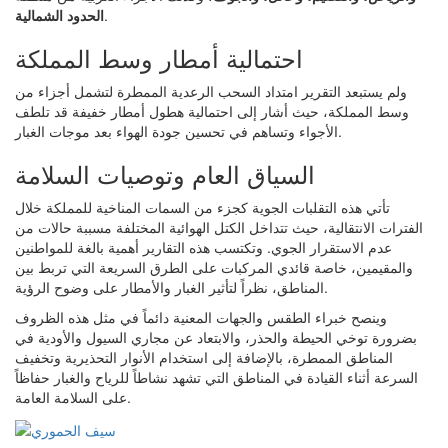
.
الحدود الشمالية
احتمالية أمطار وسط المملكة
ولم يستبعد التقرير امتداد السحب الرعدية الممطرة لتشمل أجزاء من
وسط المملكة، حيث أشار إلى احتمالية هطول أمطار خفيفة قد تلطف
الأجواء وتساهم في تحسين جودة الهواء بعد موجات الغبار.
السياق العام وتوصيات السلامة
تأتي هذه التقلبات الجوية كجزء من السمات المناخية للمملكة خلال
الفترات الانتقالية، حيث تتداخل الكتل الهوائية المختلفة مسببة حالات من
عدم الاستقرار الجوي. وتكتسب هذه التقارير أهمية بالغة للمواطنين
والمقيمين، خاصة قائدي المركبات على الطرق السريعة التي تربط بين
المناطق، نظراً لتأثير الغبار والأمطار على وضوح الرؤية.
وينصح خبراء الطقس والجهات المعنية دائماً في مثل هذه الظروف
بضرورة توخي الحيطة والحذر، والابتعاد عن مجاري السيول والأودية في
المناطق الممطرة، بالإضافة إلى استخدام الأنوار التحذيرية وتخفيف
السرعة أثناء القيادة في المناطق التي تشهد نشاطاً للرياح والغبار حفاظاً
على السلامة العامة.