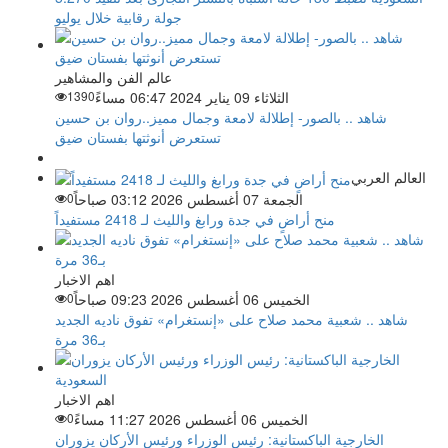
جولة رقابية خلال يوليو
عالم الفن والمشاهير
الثلاثاء 09 يناير 2024 06:47 مساءً
1390
شاهد .. بالصور- إطلالة لامعة وجمال مميز..روان بن حسين
تستعرض أنوثتها بفستان ضيق
العالم العربي
الجمعة 07 أغسطس 2026 03:12 صباحاً
0
منح أراضٍ في جدة ورابغ والليث لـ 2418 مستفيداً
اهم الاخبار
الخميس 06 أغسطس 2026 09:23 صباحاً
0
شاهد .. شعبية محمد صلاح على «إنستغرام» تفوق ناديه الجديد
بـ36 مرة
اهم الاخبار
الخميس 06 أغسطس 2026 11:27 مساءً
0
الخارجية الباكستانية: رئيس الوزراء ورئيس الأركان يزوران