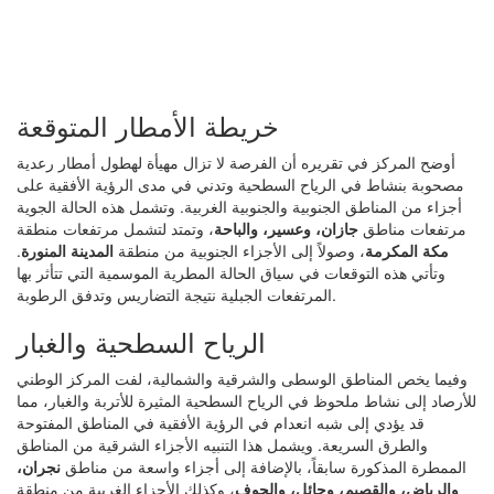
خريطة الأمطار المتوقعة
أوضح المركز في تقريره أن الفرصة لا تزال مهيأة لهطول أمطار رعدية
مصحوبة بنشاط في الرياح السطحية وتدني في مدى الرؤية الأفقية على
أجزاء من المناطق الجنوبية والجنوبية الغربية. وتشمل هذه الحالة الجوية
مرتفعات مناطق
جازان، وعسير، والباحة
، وتمتد لتشمل مرتفعات منطقة
مكة المكرمة
، وصولاً إلى الأجزاء الجنوبية من منطقة
المدينة المنورة
.
وتأتي هذه التوقعات في سياق الحالة المطرية الموسمية التي تتأثر بها
المرتفعات الجبلية نتيجة التضاريس وتدفق الرطوبة.
الرياح السطحية والغبار
وفيما يخص المناطق الوسطى والشرقية والشمالية، لفت المركز الوطني
للأرصاد إلى نشاط ملحوظ في الرياح السطحية المثيرة للأتربة والغبار، مما
قد يؤدي إلى شبه انعدام في الرؤية الأفقية في المناطق المفتوحة
والطرق السريعة. ويشمل هذا التنبيه الأجزاء الشرقية من المناطق
الممطرة المذكورة سابقاً، بالإضافة إلى أجزاء واسعة من مناطق
نجران،
والرياض، والقصيم، وحائل، والجوف
، وكذلك الأجزاء الغربية من منطقة