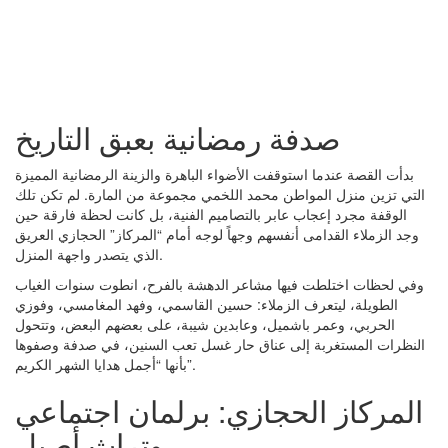
صدفة رمضانية بعبق التاريخ
بدأت القصة عندما استوقفت الأضواء الباهرة والزينة الرمضانية المميزة
التي تزين منزل المواطن محمد اللخمي مجموعة من المارة. لم تكن تلك
الوقفة مجرد إعجاب عابر بالتصاميم الفنية، بل كانت لحظة فارقة حين
وجد الزملاء القدامى أنفسهم وجهاً لوجه أمام “المركاز” الحجازي العريق
الذي يتصدر واجهة المنزل.
وفي لحظات اختلطت فيها مشاعر الدهشة بالفرح، انطوت سنوات الغياب
الطويلة، ليتعرف الزملاء: حسين القاسمي، وفهد المغامسي، وفوزي
الحربي، وعمر باشميل، وعابدين شيبة، على بعضهم البعض، وتتحول
النظرات المستغربة إلى عناق حار غسل تعب السنين، في صدفة وصفوها
بأنها “أجمل هدايا الشهر الكريم”.
المركاز الحجازي: برلمان اجتماعي
وتراث أصيل