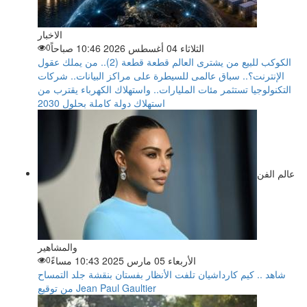
الاخبار
الثلاثاء 04 أغسطس 2026 10:46 صباحاً
0
الكوكب للبيع من يشترى العالم قطعة قطعة (2).. من يملك عقول
الإنترنت؟.. سباق عالمى للسيطرة على مراكز البيانات.. شركات
التكنولوجيا تستثمر مئات المليارات.. واستهلاك الكهرباء يقترب من
استهلاك دولة كاملة بحلول 2030
عالم الفن
والمشاهير
الأربعاء 05 مارس 2025 10:43 مساءً
0
شاهد .. كيم كارداشيان تلفت الأنظار بفستان بنقشة جلد التمساح
من توقيع Jean Paul Gaultier