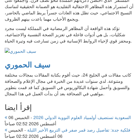
“المستقر” الذي احتضن ذكرياتهم الممتدة لنحو نصف قرن. وأجمعوا على
أن استمرار هذه المظاهر الاحتفالية التقليدية هو الضمانة الحقيقية لتماسك
النسيج الاجتماعي، حيث تظل هذه العادات جسراً يربط الماضي بالحاضر،
ويجمع الأحباب مهما باعدت بينهم الظروف.
تؤكد هذه الواقعة أن المظاهر الرمضانية في المملكة ليست مجرد
شكليات، بل هي أدوات فاعلة في تعزيز الصحة النفسية والاجتماعية،
ومحفز قوي لإحياء الروابط الإنسانية في زمن تسارعت فيه وتيرة الحياة.
سيف الحموري
كاتب مقالات في الخليج 24، حيث أقوم بكتابة المقالات بمجالات مختلفة
ومتنوعة. لدي سنوات عديدة من الخبرة في مجال الإعلام والصحافة
والتسويق وأحمل شهادة البكالوريوس في التسويق كما قد قمت بتطوير
مواهبي في الصحافة بعد أن بدأت العمل في هذا المجال.
إقرأ ايضا
السعودية تستضيف أولمبياد العلوم النووية الدولي 2026
-
الخميس 06
أغسطس 2026 02:52 صباحاً
فلكية جدة: تفاصيل رصد قمر صفر في التربيع الأخير الليلة
-
الخميس
06 أغسطس 2026 02:52 صباحاً