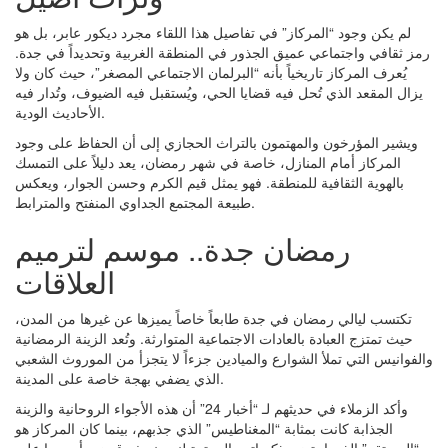
لم يكن وجود “المركاز” في تفاصيل هذا اللقاء مجرد ديكور عابر، بل هو
رمز ثقافي واجتماعي عميق الجذور في المنطقة الغربية وتحديداً في جدة.
يُعرف المركاز تاريخياً بأنه “البرلمان الاجتماعي المصغر”، حيث كان ولا
يزال المقعد الذي تُحل فيه قضايا الحي، ويُستقبل فيه الضيوف، وتُدار فيه
الأحاديث الودية.
ويشير المؤرخون والمهتمون بالتراث الحجازي إلى أن الحفاظ على وجود
المركاز أمام المنازل، خاصة في شهر رمضان، يعد دليلاً على التمسك
بالهوية الثقافية للمنطقة. فهو يمثل قيم الكرم وحسن الجوار، ويعكس
طبيعة المجتمع الجداوي المنفتح والمترابط.
رمضان جدة.. موسم لترميم
العلاقات
تكتسب ليالي رمضان في جدة طابعاً خاصاً يميزها عن غيرها من المدن،
حيث تمتزج العبادة بالعادات الاجتماعية المتوارثة. وتُعد الزينة الرمضانية
والفوانيس التي تملأ الشوارع والميادين جزءاً لا يتجزأ من الموروث الشعبي
الذي يضفي بهجة خاصة على المدينة.
وأكد الزملاء في حديثهم لـ “أخبار 24” أن هذه الأجواء الروحانية والزينة
الجذابة كانت بمثابة “المغناطيس” الذي جذبهم، بينما كان المركاز هو