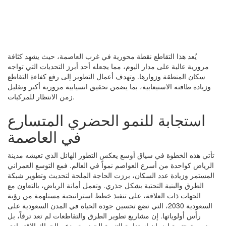
يُعد هذا التقاطع نقطة محورية في غرب العاصمة، حيث يشهد كثافة
مرورية عالية على مدار اليوم، مما يجعله أحد أبرز التحديات التي تواجه
سكان المنطقة وزوارها. وتهدف أعمال التطوير إلى رفع كفاءة التقاطع
وزيادة طاقته الاستيعابية، بما يضمن تحقيق انسيابية مرورية أكبر وتقليل
زمن الانتظار للمركبات.
استجابة للنمو الحضري المتسارع
في العاصمة
تأتي هذه الخطوة في سياق أوسع يعكس التطور الهائل الذي تعيشه مدينة
الرياض كواحدة من أسرع العواصم نمواً في العالم. فمع التوسع العمراني
المستمر وزيادة عدد السكان، برزت الحاجة الملحة لتحديث وتطوير شبكة
الطرق والبنية التحتية بشكل جذري. وتعمل أمانة الرياض، بالتعاون مع
الجهات ذات العلاقة، على تنفيذ خطط استراتيجية مستلهمة من رؤية
السعودية 2030، التي تضع تحسين جودة الحياة في المدن السعودية على
رأس أولوياتها. إن مشاريع تطوير الطرق والتقاطعات لم تعد ترفاً، بل
ضرورة حتمية لضمان استدامة التنمية الحضرية ودعم الحراك الاقتصادي