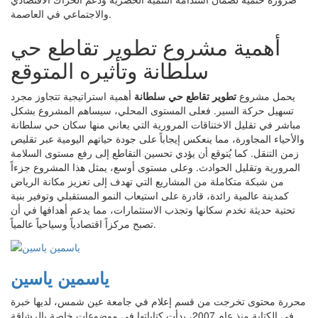
والاجتماعي في العاصمة.
أهمية مشروع تطوير تقاطع حي
سلطانة وتأثيره المتوقع
يحمل مشروع
تطوير تقاطع حي سلطانة
أهمية استراتيجية تتجاوز مجرد
تسهيل حركة السير. فعلى المستوى المحلي، سيساهم المشروع بشكل
مباشر في تقليل الاختناقات المرورية التي يعاني منها سكان حي سلطانة
والأحياء المجاورة، مما ينعكس إيجاباً على جودة حياتهم اليومية عبر تقليص
زمن التنقل. كما يُتوقع أن يؤدي تحسين التقاطع إلى رفع مستوى السلامة
المرورية وتقليل الحوادث. وعلى مستوى أوسع، يمثل هذا المشروع جزءاً
من شبكة متكاملة من المشاريع التي تهدف إلى تعزيز مكانة الرياض
كمدينة عالمية رائدة، قادرة على استيعاب النمو المستقبلي وتوفير بنية
تحتية حديثة تخدم سكانها وتجذب الاستثمارات، مما يدعم أهدافها في أن
تصبح مركزاً اقتصادياً وسياحياً عالمياً.
ياسمين ياسين
محررة محتوى تخرجت من قسم إعلام في جامعة عين شمس، لديها خبرة
في الكتابة منذ عام 2007، بدأت كتاباتها في موضوعات خاصة بالرشاقة