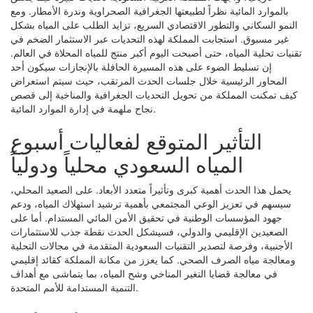
بالموارد المائية نظراً لطبيعتها الجغرافية الصحراوية وندرة الأمطار. ومع
النمو السكاني والتطور الاقتصادي السريع، تزايد الطلب على المياه بشكل
غير مسبوق. استجابت المملكة لهذه التحديات عبر الاستثمار الضخم في
تقنيات تحلية المياه، حتى أصبحت اليوم أكبر منتج للمياه المحلاة في العالم.
إن تسليط الضوء على هذه المسيرة الحافلة بالإنجازات سيكون أحد
المحاور الرئيسية خلال جلسات الحدث المرتقب، حيث سيتم استعراض
كيف تمكنت المملكة من تحويل التحديات الجغرافية والمناخية إلى قصص
نجاح ملهمة في إدارة الموارد المائية.
التأثير المتوقع لفعاليات أسبوع
المياه السعودي محلياً ودولياً
يحمل هذا الحدث أهمية كبرى وتأثيراً متعدد الأبعاد. على الصعيد المحلي،
سيسهم في تعزيز الوعي المجتمعي بأهمية ترشيد استهلاك المياه، ودعم
جهود المؤسسات الوطنية في تحقيق الأمن المائي المستدام. أما على
الصعيدين الإقليمي والدولي، فسيشكل الحدث نقطة جذب للاستثمارات
الأجنبية، وفرصة لتصدير التقنيات السعودية المتقدمة في مجالات التحلية
ومعالجة مياه الصرف الصحي. كما يعزز من مكانة المملكة كقائد إقليمي
في معالجة قضايا التغير المناخي وشح المياه، بما يتماشى مع أهداف
التنمية المستدامة للأمم المتحدة.