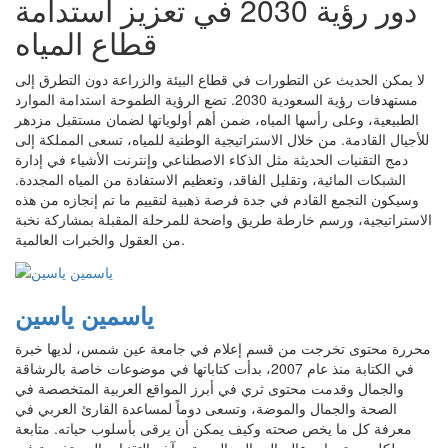
دور رؤية 2030 في تعزيز استدامة
قطاع المياه
لا يمكن الحديث عن التطورات في قطاع البيئة والزراعة دون التطرق إلى
مستهدفات رؤية السعودية 2030. تضع الرؤية الطموحة استدامة الموارد
الطبيعية، وعلى رأسها المياه، ضمن أهم أولوياتها لضمان مستقبل مزدهر
للأجيال القادمة. من خلال الاستراتيجية الوطنية للمياه، تسعى المملكة إلى
دمج التقنيات الحديثة مثل الذكاء الاصطناعي وإنترنت الأشياء في إدارة
الشبكات المائية، وتقليل الفاقد، وتعظيم الاستفادة من المياه المجددة.
وسيكون التجمع القادم في جدة فرصة ذهبية لتقييم ما تم إنجازه من هذه
الاستراتيجية، ورسم خارطة طريق واضحة للمرحلة المقبلة بمشاركة نخبة
من العقول والخبرات العالمية.
ياسمين ياسين
محررة محتوى تخرجت من قسم إعلام في جامعة عين شمس، لديها خبرة
في الكتابة منذ عام 2007، بدأت كتاباتها في موضوعات خاصة بالرشاقة
والجمال وقدمت محتوى ثري في أبرز المواقع العربية المتخصصة في
الصحة والجمال والموضة، وتسعى دوماً لمساعدة القارئ العربي في
معرفة كل ما يخص صحته وكيف يمكن أن يرقى بأسلوب حياته. متابعة
لكل مستجدات عالم الجمال والصحة، وآخر التقنيات المستخدمة في