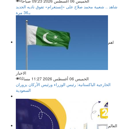
الخميس 06 أغسطس 2026 09:23 صباحاً
0
شاهد .. شعبية محمد صلاح على «إنستغرام» تفوق ناديه الجديد
بـ36 مرة
اهم
الاخبار
الخميس 06 أغسطس 2026 11:27 مساءً
0
الخارجية الباكستانية: رئيس الوزراء ورئيس الأركان يزوران
السعودية
العالم