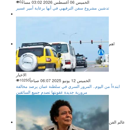
الخميس 06 أغسطس 2026 03:02 مساءً
0
تدشين مشروع سفن الترفيهي في أبها برعاية أمير عسير
اهم
الاخبار
الخميس 12 يونيو 2025 06:07 صباحاً
10250
ابتدءاً من اليوم.. المرور السري في سلطنة عمان يرصد مخالفة
مرورية جديدة عقوبتها تصدم جميع السائقين
عالم الفن