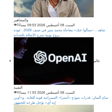
والمشاهير
السبت 08 أغسطس 2026 09:53 مساءً
0
شاهد .. «يسألوا عنك» مفاجأة محمد منير في صيف 2026.. عودة
بروح نوبية تمزج الأصالة بالحداثة
عالم
التقنية
السبت 08 أغسطس 2026 11:53 مساءً
0
سام ألتمان: قدرات نموذج «أسترا» السيبرانية قوية للغاية.. و«أوبن
إيه آي» تؤجل طرحه للجمهور