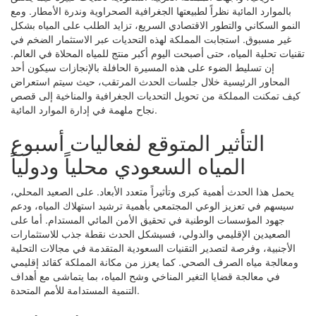
بالموارد المائية نظراً لطبيعتها الجغرافية الصحراوية وندرة الأمطار. ومع
النمو السكاني والتطور الاقتصادي السريع، تزايد الطلب على المياه بشكل
غير مسبوق. استجابت المملكة لهذه التحديات عبر الاستثمار الضخم في
تقنيات تحلية المياه، حتى أصبحت اليوم أكبر منتج للمياه المحلاة في العالم.
إن تسليط الضوء على هذه المسيرة الحافلة بالإنجازات سيكون أحد
المحاور الرئيسية خلال جلسات الحدث المرتقب، حيث سيتم استعراض
كيف تمكنت المملكة من تحويل التحديات الجغرافية والمناخية إلى قصص
نجاح ملهمة في إدارة الموارد المائية.
التأثير المتوقع لفعاليات أسبوع
المياه السعودي محلياً ودولياً
يحمل هذا الحدث أهمية كبرى وتأثيراً متعدد الأبعاد. على الصعيد المحلي،
سيسهم في تعزيز الوعي المجتمعي بأهمية ترشيد استهلاك المياه، ودعم
جهود المؤسسات الوطنية في تحقيق الأمن المائي المستدام. أما على
الصعيدين الإقليمي والدولي، فسيشكل الحدث نقطة جذب للاستثمارات
الأجنبية، وفرصة لتصدير التقنيات السعودية المتقدمة في مجالات التحلية
ومعالجة مياه الصرف الصحي. كما يعزز من مكانة المملكة كقائد إقليمي
في معالجة قضايا التغير المناخي وشح المياه، بما يتماشى مع أهداف
التنمية المستدامة للأمم المتحدة.