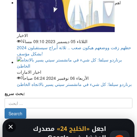
اهم
الاخبار
الثلاثاء 05 ديسمبر 2023 09:10 مساءً
0
حظهم زفت ووضعهم هيكون صعب .. ثلاثة أبراج سيستقبلون 2024
بشكل مؤسف!
اخبار الامارات
الأربعاء 06 نوفمبر 2024 04:24 صباحاً
0
برناردو سيلفا: كل شيء في مانشستر سيتي يسير بالاتجاه الخاطئ
بحث سريع:
×
من نحن
-
-
حقوق الملكية الفكرية DMCA
سياسة الخصوصية
-
2026
اجعل
«الخليج 24»
مصدرك
فريق التحرير
من نحن