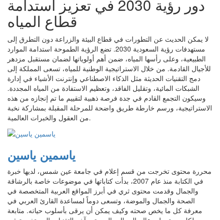
دور رؤية 2030 في تعزيز استدامة
قطاع المياه
لا يمكن الحديث عن التطورات في قطاع البيئة والزراعة دون التطرق إلى
مستهدفات رؤية السعودية 2030. تضع الرؤية الطموحة استدامة الموارد
الطبيعية، وعلى رأسها المياه، ضمن أهم أولوياتها لضمان مستقبل مزدهر
للأجيال القادمة. من خلال الاستراتيجية الوطنية للمياه، تسعى المملكة إلى
دمج التقنيات الحديثة مثل الذكاء الاصطناعي وإنترنت الأشياء في إدارة
الشبكات المائية، وتقليل الفاقد، وتعظيم الاستفادة من المياه المجددة.
وسيكون التجمع القادم في جدة فرصة ذهبية لتقييم ما تم إنجازه من هذه
الاستراتيجية، ورسم خارطة طريق واضحة للمرحلة المقبلة بمشاركة نخبة
من العقول والخبرات العالمية.
ياسمين ياسين
محررة محتوى تخرجت من قسم إعلام في جامعة عين شمس، لديها خبرة
في الكتابة منذ عام 2007، بدأت كتاباتها في موضوعات خاصة بالرشاقة
والجمال وقدمت محتوى ثري في أبرز المواقع العربية المتخصصة في
الصحة والجمال والموضة، وتسعى دوماً لمساعدة القارئ العربي في
معرفة كل ما يخص صحته وكيف يمكن أن يرقى بأسلوب حياته. متابعة
لكل مستجدات عالم الجمال والصحة، وآخر التقنيات المستخدمة في