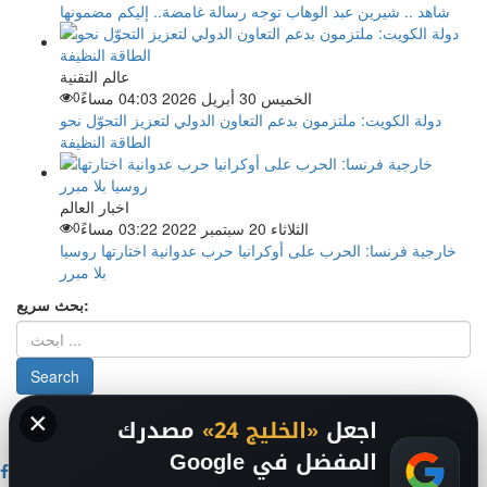
شاهد .. شيرين عبد الوهاب توجه رسالة غامضة.. إليكم مضمونها
عالم التقنية
الخميس 30 أبريل 2026 04:03 مساءً
0
دولة الكويت: ملتزمون بدعم التعاون الدولي لتعزيز التحوّل نحو
الطاقة النظيفة
اخبار العالم
الثلاثاء 20 سبتمبر 2022 03:22 مساءً
0
خارجية فرنسا: الحرب على أوكرانيا حرب عدوانية اختارتها روسيا
بلا مبرر
بحث سريع:
×
من نحن
-
-
حقوق الملكية الفكرية DMCA
سياسة الخصوصية
-
2026
اجعل
«الخليج 24»
مصدرك
فريق التحرير
من نحن
المفضل في Google