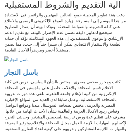
آلية التقديم والشروط المستقبلية
دعت هيئة تطوير المحمية جميع النحالين المهتمين والراغبين في الاستفادة
من هذا الموسم إلى المسارعة بزيارة الموقع الإلكتروني الرسمي والاطلاع
على كافة الشروط والضوابط المحدثة. وتؤكد الهيئة أن إصدار التصاريح
سيخضع لمعايير دقيقة تضمن عدم الإضرار بالبيئة، مع تقديم الدعم
الإرشادي والتوعوي للمستفيدين. إن هذه الجهود المتكاملة تؤكد أن حماية
الطبيعة والاستثمار الاقتصادي يمكن أن يسيرا جنباً إلى جنب، مما يضمن
مستقبلاً أخضر ومزدهراً للأجيال القادمة.
باسل النجار
كاتب ومحرر صحفي مصري ـ مختص بالشأن السياسي، درس في كلية
الاعلام قسم الصحافة والإعلام، حاصل على ماجستير في الصحافة
الإلكترونية من كلية الإعلام جامعة القاهرة، تلقى عدة دورات تدريبية
بالصحافة الاستقصائية، وعمل سابقا لدى العديد من المواقع الإخبارية
المصرية والعربية، مختص بصحافة السوشيال ميديا ومواقع التواصل
وقياس ردود الأفعال العربية والعالمية بشأن الأحداث الهامة من خلالها.
مشرف على تنظيم عدة ورش تدريبية للصحفيين المبتدئين وحديثي التخرج
لإكسابهم المهارات اللازمة للعمل بمجال الصحافة والإعلام،وتوفير المعرفة
والمهارات اللازمة للمشاركين وتدريبهم على كيفية اعداد التقارير الصحفية،