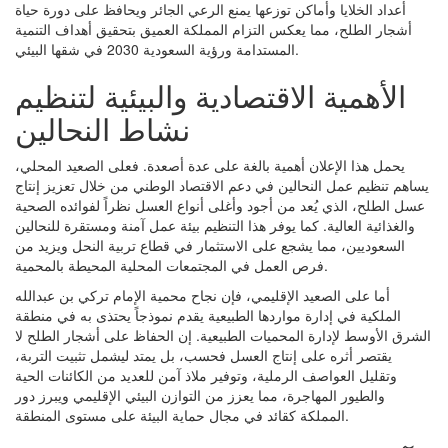
أعداد الخلايا وأماكن توزعها يمنع الرعي الجائر ويحافظ على دورة حياة
أشجار الطلح، مما يعكس التزام المملكة العميق بتحقيق أهداف التنمية
المستدامة ورؤية السعودية 2030 في شقها البيئي.
الأهمية الاقتصادية والبيئية لتنظيم
نشاط النحالين
يحمل هذا الإعلان أهمية بالغة على عدة أصعدة. فعلى الصعيد المحلي،
يساهم تنظيم عمل النحالين في دعم الاقتصاد الوطني من خلال تعزيز إنتاج
عسل الطلح، الذي يُعد من أجود وأغلى أنواع العسل نظراً لفوائده الصحية
والغذائية العالية. كما يوفر هذا التنظيم بيئة عمل آمنة ومستقرة للنحالين
السعوديين، مما يشجع على الاستثمار في قطاع تربية النحل ويزيد من
فرص العمل في المجتمعات المحلية المحيطة بالمحمية.
أما على الصعيد الإقليمي، فإن نجاح محمية الإمام تركي بن عبدالله
الملكية في إدارة مواردها الطبيعية يقدم نموذجاً يحتذى به في منطقة
الشرق الأوسط لإدارة المحميات الطبيعية. إن الحفاظ على أشجار الطلح لا
يقتصر أثره على إنتاج العسل فحسب، بل يمتد ليشمل تثبيت التربة،
وتقليل العواصف الرملية، وتوفير ملاذ آمن للعديد من الكائنات الحية
والطيور المهاجرة، مما يعزز من التوازن البيئي الإقليمي ويبرز دور
المملكة كقائد في مجال حماية البيئة على مستوى المنطقة.