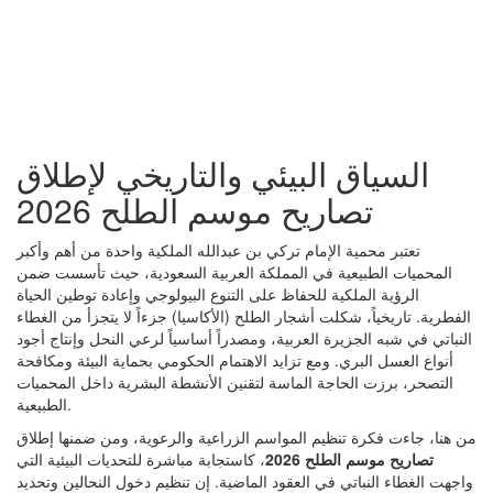
السياق البيئي والتاريخي لإطلاق
تصاريح موسم الطلح 2026
تعتبر محمية الإمام تركي بن عبدالله الملكية واحدة من أهم وأكبر
المحميات الطبيعية في المملكة العربية السعودية، حيث تأسست ضمن
الرؤية الملكية للحفاظ على التنوع البيولوجي وإعادة توطين الحياة
الفطرية. تاريخياً، شكلت أشجار الطلح (الأكاسيا) جزءاً لا يتجزأ من الغطاء
النباتي في شبه الجزيرة العربية، ومصدراً أساسياً لرعي النحل وإنتاج أجود
أنواع العسل البري. ومع تزايد الاهتمام الحكومي بحماية البيئة ومكافحة
التصحر، برزت الحاجة الماسة لتقنين الأنشطة البشرية داخل المحميات
الطبيعية.
من هنا، جاءت فكرة تنظيم المواسم الزراعية والرعوية، ومن ضمنها إطلاق
تصاريح موسم الطلح 2026
، كاستجابة مباشرة للتحديات البيئية التي
واجهت الغطاء النباتي في العقود الماضية. إن تنظيم دخول النحالين وتحديد