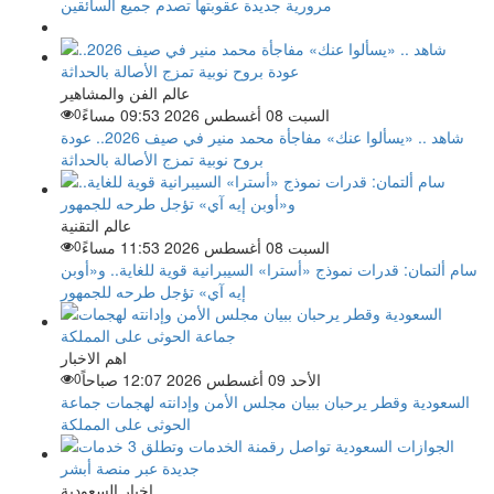
مرورية جديدة عقوبتها تصدم جميع السائقين
عالم الفن والمشاهير
السبت 08 أغسطس 2026 09:53 مساءً
0
شاهد .. «يسألوا عنك» مفاجأة محمد منير في صيف 2026.. عودة
بروح نوبية تمزج الأصالة بالحداثة
عالم التقنية
السبت 08 أغسطس 2026 11:53 مساءً
0
سام ألتمان: قدرات نموذج «أسترا» السيبرانية قوية للغاية.. و«أوبن
إيه آي» تؤجل طرحه للجمهور
اهم الاخبار
الأحد 09 أغسطس 2026 12:07 صباحاً
0
السعودية وقطر يرحبان ببيان مجلس الأمن وإدانته لهجمات جماعة
الحوثى على المملكة
اخبار السعودية