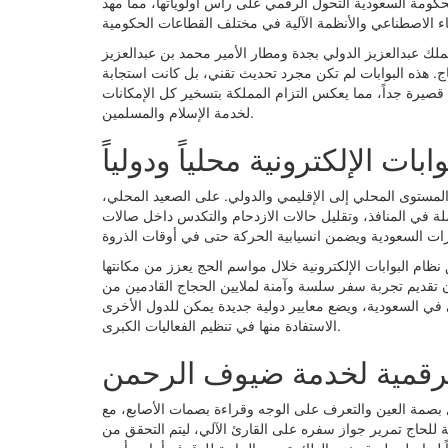
ام. ومع انطلاق رؤية المملكة 2030، وضعت الحكومة السعودية التحول الرقمي على رأس أولوياتها، مما مهد
لك عبدالعزيز الدولي بجدة ومطار الأمير محمد بن عبدالعزيز
اج. هذه البوابات لم تكن مجرد تحديث تقني، بل كانت استجابة
 قصيرة جداً، مما يعكس التزام المملكة بتسخير كل الإمكانات
لخدمة الإسلام والمسلمين.
ابات الإلكترونية محلياً ودولياً
 من المستوى المحلي إلى الإقليمي والدولي. على الصعيد المحلي،
لة في المنافذ، وتقليل حالات الازدحام والتكدس داخل صالات
ظام البوابات الإلكترونية خلال مواسم الحج يعزز من مكانتها
ن تقديم تجربة سفر سلسة وآمنة لملايين الحجاج القادمين من
ي السعودية، ويضع معايير دولية جديدة يمكن للدول الأخرى
الاستفادة منها في تنظيم الفعاليات الكبرى.
لرقمية لخدمة ضيوف الرحمن
ثل بصمة العين والتعرف على الوجه وقراءة بصمات الأصابع، مع
مة للحاج تمرير جواز سفره على القارئ الآلي، ليتم التحقق من