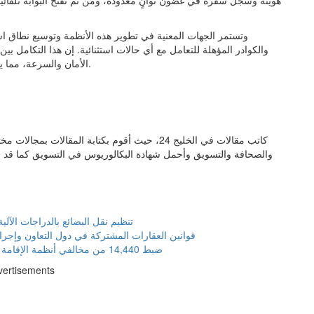
هويته وسجل سفره في غضون ثوانٍ معدودة، ومن ثم تفتح البوابة تلقائيا
وتستمر الجهات المعنية في تطوير هذه الأنظمة وتوسيع نطاق است
والكوادر المؤهلة للتعامل مع أي حالات استثنائية. إن هذا التكامل بي
الأمان والسرعة، مما يجعل رحلة المغادرة ختاماً مريحاً وميسراً لرحلة الحج المباركة.
كاتب مقالات في الخليج 24، حيث أقوم بكتابة المق
والصحافة والتسويق وأحمل شهادة البكالوريوس في التسويق كما قد 
تنظيم نقل البضائع بالدراجات الآلية:
قوانين العقارات المشتركة في دول التعاون وإجراء
ضبط 14,440 من مخالفي أنظمة الإقامة والعمل بالمملكة
vertisements