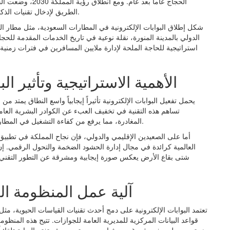
الحجاج عاماً بعد ع
الطريق لإدخال تقنيات الذكاء الاصطناعي والأنظمة الآلية في مختلف القطاعات الحكومية.
شكل إطلاق البوابات الإلكترونية في المطارات السعودية، مثل مطار الم
الدولي بالمدينة المنورة، نقلة نوعية في تاريخ الخدمات المقدمة للحج
استراتيجية للحاجة الملحة لإدارة ملايين المسافرين في فترات زمنية
الأهمية الاستراتيجية وتأثير البو
يحمل تفعيل البوابات الإلكترونية تأثيراً إيجابياً واسع النطاق يمتد
تساهم هذه التقنية في تخفيف العبء عن الكوادر البشرية العام
المغادرة، مما يرفع من كفاءة التشغيل في المطارات السعودية ويضمن انسيابية الحركة حتى في أوقات الذروة.
أما على الصعيدين الإقليمي والدولي، فإن نجاح المملكة في تطبيق ن
العالمية كرائدة في مجال إدارة الحشود الضخمة والتحول الرقمي. إ
شتى بقاع الأرض يعكس صورة إيجابية ومشرقة عن التطور التقني ف
آلية عمل المنظومة ا
تعتمد البوابات الإلكترونية على دمج أحدث تقنيات القياسات الحيوية، م
قواعد البيانات المركزية للمديرية العامة للجوازات. تتيح هذه المنظو