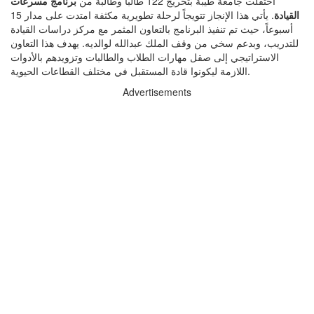
احتفلت جامعة طيبة بتخريج 122 طالباً وطالبة من
برنامج مسرعات
القيادة
. يأتي هذا الإنجاز تتويجاً لرحلة تطويرية مكثفة امتدت على مدار 15
أسبوعاً، حيث تم تنفيذ البرنامج بالتعاون المثمر مع مركز دراسات القيادة
للتدريب، وبدعم سخي من وقف الملك عبدالله لوالديه. يهدف هذا التعاون
الاستراتيجي إلى صقل مهارات الطلاب والطالبات وتزويدهم بالأدوات
اللازمة ليكونوا قادة المستقبل في مختلف القطاعات الحيوية.
Advertisements