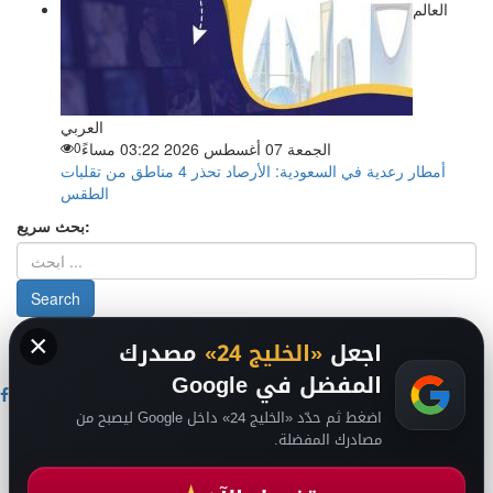
العالم
العربي
الجمعة 07 أغسطس 2026 03:22 مساءً
0
أمطار رعدية في السعودية: الأرصاد تحذر 4 مناطق من تقلبات
الطقس
بحث سريع:
×
من نحن
-
-
حقوق الملكية الفكرية DMCA
سياسة الخصوصية
-
2026
اجعل
«الخليج 24»
مصدرك
فريق التحرير
من نحن
المفضل في Google
اضغط ثم حدّد «الخليج 24» داخل Google ليصبح من
اخبار الخليج
مصادرك المفضلة.
اخبار السعودية
اخبار الرياضة
عالم التقنية