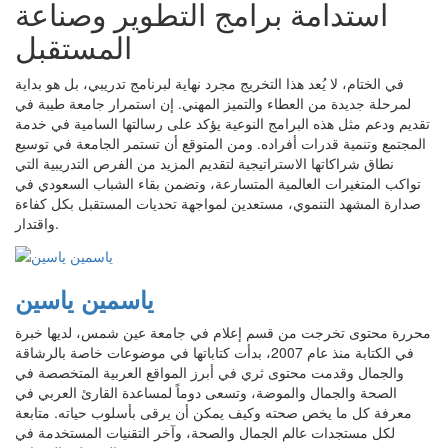
استدامة برامج التطوير وصناعة
المستقبل
في الختام، لا يُعد هذا التخريج مجرد نهاية لبرنامج تدريبي، بل هو بداية
لمرحلة جديدة من العطاء والتميز المهني. إن استمرار جامعة طيبة في
تقديم ودعم مثل هذه البرامج النوعية يؤكد على رسالتها السامية في خدمة
المجتمع وتنمية قدرات أفراده. ومن المتوقع أن تستمر الجامعة في توسيع
نطاق شراكاتها الاستراتيجية لتقديم المزيد من الفرص التدريبية التي
تواكب المتغيرات العالمية المتسارعة، وتضمن بقاء الشباب السعودي في
صدارة المشهد التنموي، مستعدين لمواجهة تحديات المستقبل بكل كفاءة
واقتدار.
ياسمين ياسين
محررة محتوى تخرجت من قسم إعلام في جامعة عين شمس، لديها خبرة
في الكتابة منذ عام 2007، بدأت كتاباتها في موضوعات خاصة بالرشاقة
والجمال وقدمت محتوى ثري في أبرز المواقع العربية المتخصصة في
الصحة والجمال والموضة، وتسعى دوماً لمساعدة القارئ العربي في
معرفة كل ما يخص صحته وكيف يمكن أن يرقى بأسلوب حياته. متابعة
لكل مستجدات عالم الجمال والصحة، وآخر التقنيات المستخدمة في