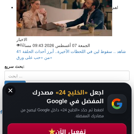
اهم
الاخبار
الجمعة 07 أغسطس 2026 09:43 مساءً
0
شاهد .. سقوط لين في اللحظات الأخيرة.. أبرز أحداث الحلقة 41
من «حب على ورق»
بحث سريع:
×
اجعل
«الخليج 24»
مصدرك
من نحن
-
-
حقوق الملكية الفكرية DMCA
سياسة الخصوصية
-
2026
المفضل في Google
فريق التحرير
من نحن
اضغط ثم حدّد «الخليج 24» داخل Google ليصبح من
مصادرك المفضلة.
اخبار الخليج
اخبار السعودية
★
تفعيل الآن
اخبار الرياضة