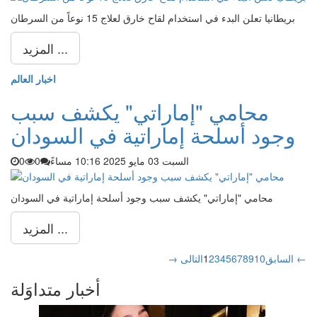
بريطانيا تعلن البدء في استخدام لقاح خارق لعلاج 15 نوعاً من السرطان
المزيد ...
اخبار العالم
محامي "إماراتي" يكشف سبب
وجود أسلحة إماراتية في السودان
السبت 03 مايو 2025 10:16 مساءً
0
0
محامي "إماراتي" يكشف سبب وجود أسلحة إماراتية في السودان
المزيد ...
التالى ←
→ السابق
10
9
8
7
6
5
4
3
2
1
أخبار متداوَلة