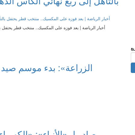
بالتأهل إلى ربع نهائي الكأس الذ
أخبار الرياضة | بعد فوزه على المكسيك.. منتخب قطر يحتفل با
«الزراعة»: بدء موسم صيد «
مصادر لـ «الأنباء»: «الكهربا