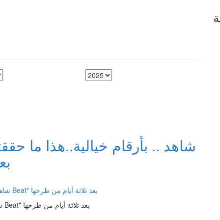
ة
شاهد .. بأرقام خيالية..هذا ما حققت
eat
شاهد .. بأرقام خيالية..هذا ما حققته أغنية إليسا "بتمايل على الـ Beat" بعد ثلاثة أيام من طرحها