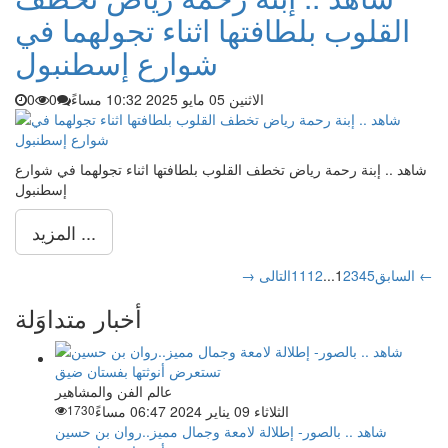
القلوب بلطافتها اثناء تجولهما في
شوارع إسطنبول
الاثنين 05 مايو 2025 10:32 مساءً
0
0
شاهد .. إبنة رحمة رياض تخطف القلوب بلطافتها اثناء تجولهما في شوارع
إسطنبول
المزيد ...
التالى ←
→ السابق
5
4
3
2
1
...
12
11
أخبار متداوَلة
عالم الفن والمشاهير
الثلاثاء 09 يناير 2024 06:47 مساءً
1730
شاهد .. بالصور- إطلالة لامعة وجمال مميز..روان بن حسين