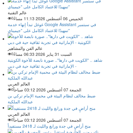
عالم التقنية
الخميس 06 أغسطس 2026 11:13 مساءً
0
غوغل تبدأ إنهاء خدمة Google Assistant في سبتمبر
تمهيدًا للاعتماد الكامل على "جيميناي"
عالم الفن والمشاهير
السبت 31 يناير 2026 06:33 مساءً
0
شاهد .. "الكويت في دارها".. صورة نابضة للأخوة الكويتية
- الإماراتية في تجربة ثقافية حية في دبي
العالم العربي
الجمعة 07 أغسطس 2026 03:12 صباحاً
0
ضبط مخالف لنظام البيئة في محمية الإمام تركي بن
عبدالله الملكية
العالم العربي
الجمعة 07 أغسطس 2026 03:12 صباحاً
0
منح أراضٍ في جدة ورابغ والليث لـ 2418 مستفيداً