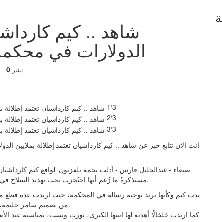
ة
شاهد .. كيم كارداشي
الدولارات في محكم
0
نشر
1/3
2/3
3/3
انت الان تتابع خبر عن شاهد .. كيم كارداشيان تعتمد إطلالة بملايين ا
صنعاء - عبدالجليل فارس - أدلت نجمة تلفزيون الواقع كيم كارداشيا
مستذكرةً ما زُعم أنها احتُجزت تحت تهديد السلاح في غرفتها الفندقية وسُرقت منها مجوهرات بقيمة 9 ملايين دولار.
من تصميم سامر حليمة، وأساور وأقراط ألماسية من تصميم بريوني ريموند وريبوسي.
⁠كما ارتدت خلخالًا أهدته لها ابنتها الكبرى، نورث ويست، بمناسبة عيد ال