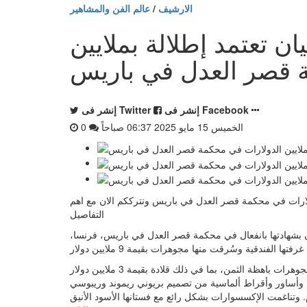
الارشيف
/
عالم الفن والمشاهير
ان تعتمد إطلالة بملايين
ة قصر العدل في باريس
إنشر فى Facebook
إنشر فى Twitter
الخميس 15 مايو 2025 06:37 صباحاً
0
لدولارات في محكمة قصر العدل في باريس ونترككم الان مع اهم
التفاصيل
ن بشهادتها بانفعال في محكمة قصر العدل في باريس، فرنسا،
بدت كيم وكأنها تريد توجيه رسالة في المحكمة، حيث ارتدت عدة قطع مجوهرات باهظة الثمن، بما في ذلك قلادة بقيمة 3 ملايين دولار
أم. وتناغمت الإكسسوارات بشكل رائع مع فستانها الأسود الأنيق