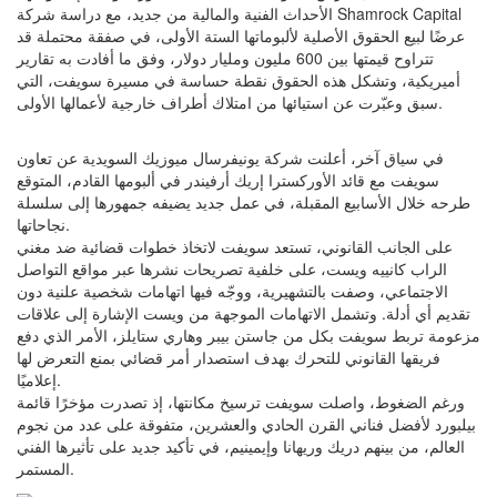
الأحداث الفنية والمالية من جديد، مع دراسة شركة Shamrock Capital
عرضًا لبيع الحقوق الأصلية لألبوماتها الستة الأولى، في صفقة محتملة قد
تتراوح قيمتها بين 600 مليون ومليار دولار، وفق ما أفادت به تقارير
أميريكية، وتشكل هذه الحقوق نقطة حساسة في مسيرة سويفت، التي
سبق وعبّرت عن استيائها من امتلاك أطراف خارجية لأعمالها الأولى.
في سياق آخر، أعلنت شركة يونيفرسال ميوزيك السويدية عن تعاون
سويفت مع قائد الأوركسترا إريك أرفيندر في ألبومها القادم، المتوقع
طرحه خلال الأسابيع المقبلة، في عمل جديد يضيفه جمهورها إلى سلسلة
نجاحاتها.
على الجانب القانوني، تستعد سويفت لاتخاذ خطوات قضائية ضد مغني
الراب كانييه ويست، على خلفية تصريحات نشرها عبر مواقع التواصل
الاجتماعي، وصفت بالتشهيرية، ووجّه فيها اتهامات شخصية علنية دون
تقديم أي أدلة. وتشمل الاتهامات الموجهة من ويست الإشارة إلى علاقات
مزعومة تربط سويفت بكل من جاستن بيبر وهاري ستايلز، الأمر الذي دفع
فريقها القانوني للتحرك بهدف استصدار أمر قضائي بمنع التعرض لها
إعلاميًا.
ورغم الضغوط، واصلت سويفت ترسيخ مكانتها، إذ تصدرت مؤخرًا قائمة
بيلبورد لأفضل فناني القرن الحادي والعشرين، متفوقة على عدد من نجوم
العالم، من بينهم دريك وريهانا وإيمينيم، في تأكيد جديد على تأثيرها الفني
المستمر.