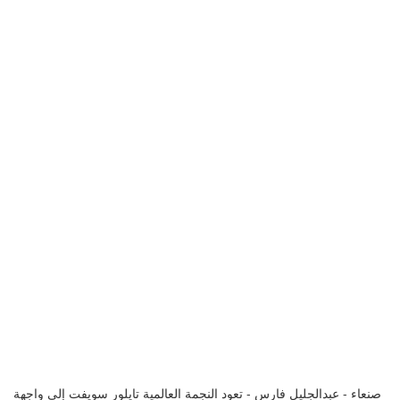
صنعاء - عبدالجليل فارس - تعود النجمة العالمية تايلور سويفت إلى واجهة