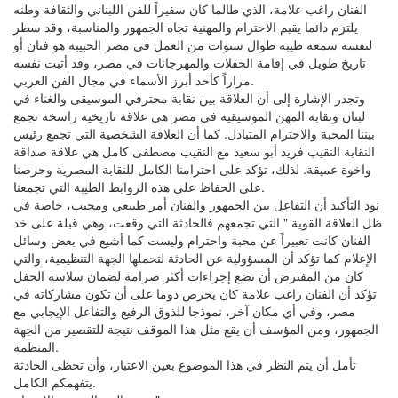
الفنان راغب علامة، الذي طالما كان سفيراً للفن اللبناني والثقافة وطنه
يلتزم دائما يقيم الاحترام والمهنية تجاه الجمهور والمناسبة، وقد سطر
لنفسه سمعة طيبة طوال سنوات من العمل في مصر الحبيبة هو فنان أو
تاريخ طويل في إقامة الحفلات والمهرجانات في مصر، وقد أثبت نفسه
مراراً كأحد أبرز الأسماء في مجال الفن العربي.
وتجدر الإشارة إلى أن العلاقة بين نقابة محترفي الموسيقى والغناء في
لبنان ونقابة المهن الموسيقية في مصر هي علاقة تاريخية راسخة تجمع
بيننا المحبة والاحترام المتبادل. كما أن العلاقة الشخصية التي تجمع رئيس
النقابة النقيب فريد أبو سعيد مع النقيب مصطفى كامل هي علاقة صداقة
واخوة عميقة. لذلك، تؤكد على احترامنا الكامل للنقابة المصرية وحرصنا
على الحفاظ على هذه الروابط الطيبة التي تجمعنا.
نود التأكيد أن التفاعل بين الجمهور والفنان أمر طبيعي ومحيب، خاصة في
ظل العلاقة القوية " التي تجمعهم فالحادثة التي وقعت، وهي قبلة على خد
الفنان كانت تعبيراً عن محبة واحترام وليست كما أشيع في بعض وسائل
الإعلام كما تؤكد أن المسؤولية عن الحادثة لتحملها الجهة التنظيمية، والتي
كان من المفترض أن تضع إجراءات أكثر صرامة لضمان سلاسة الحفل
تؤكد أن الفنان راغب علامة كان يحرص دوما على أن تكون مشاركاته في
مصر، وفي أي مكان آخر، نموذجا للذوق الرفيع والتفاعل الإيجابي مع
الجمهور، ومن المؤسف أن يقع مثل هذا الموقف نتيجة للتقصير من الجهة
المنظمة.
تأمل أن يتم النظر في هذا الموضوع بعين الاعتبار، وأن تحظى الحادثة
يتفهمكم الكامل.