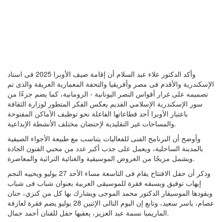
وأكد الدكتور علاء عبد السلام أن إقامة صيف الأوبرا 2025 فى استاد
الإسكندرية والأقدم فى مصر وأفريقيا والتحفة المعمارية العريقة والذى تم
تصميمه على غرار أقواس النصر اليونانية - الرومانية، كما يضم جزءًا من
سور الإسكندرية الإسلامي القديم يعكس الفكر المتطور لوزارة الثقافة
باعتبار الأوبرا أحد قطاعاتها الفاعلة نحو توظيف الأماكن المفتوحة
والمساحات غير التقليدية لإحتضان مختلف الأنشطة الإبداعية.
وأوضح أن البرنامج الفنى للفعاليات يتناسب مع طبيعة الأجواء الصيفية
بالمدينة الساحلية، ويعمل على جذب أكبر عدد من محبي الفنون الجادة
ويشمل مزيجًا من العروض الموسيقية والغنائية التراثية والمعاصرة.
وذكر أن حفل الافتتاح يقام فى التاسعة مساء الأحد 27 يوليو ويحييه النجم
إيهاب توفيق ويسبقه فقرة للموسيقى العربية بعنوان شباب فى شباب
ويقودها الموسيقار الدكتور محمد الموجى ويشارك بها كل من كنزي، حنان
عصام، ياسر سعيد، وتابع إن اليوم التالى الإثنين 28 يوليو يضم فقرة لعازفة
الماريمبا نسمة عبد العزيز، يعقبها حفل للفنان أحمد جمال.