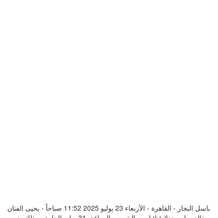
باسل النجار - القاهرة - الأربعاء 23 يوليو 2025 11:52 صباحاً - يحيى الفنان
خالد سليم حفلا غنائيا يوم الخميس الموافق 31 يوليو الجارى، وذلك ضمن