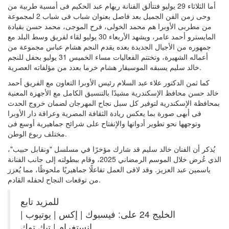
أما الثلاثاء 29 يوليو فتتألق الفنانة ريهام عبد الحكيم فى أمسية طربية من
وحى زمن الفن الجميل بعد فاصل بعنوان شباب فى شباب 2 لمجموعة
من مطربى الأوبرا هم محمد الخولى، فرح الموجى، محمد حسن بقيادة
المايسترو أحمد عامر، ويشهد الأربعاء 30 يوليو لقاء لفريق وسط البلد مع
جمهوره من الأجيال الجديدة بعده يقدم النجم هشام عباس مجموعة من
أعماله الشهيرة، وتختتم الفعاليات مساء الخميس 31 يوليو بحفل للنجم
خالد سليم يسبقه الموسيقار هشام خرما بعدد من مؤلفاته العصرية.
كما ثمن الدكتور علاء عبد السلام رئيس الأوبرا التعاون مع الفريق أحمد
خالد حسن محافظ الإسكندرية مشيدًا بالتنسيق الكامل مع الأجهزة المعنية
بمحافظة الإسكندرية لتوفير كل سبل نجاح المهرجان لضمان خروج الحدث
فى أبهى صورة بما يعكس ريادة الثقافة المصرية وعراقة دار الأوبرا
وتوجهها نحو تطوير أدواتها والإنفتاح على شرائح جماهيرية أوسع فى
مختلف ربوع الوطن.
يُذكر أن الفنان خالد سليم قد شارك مؤخرًا في مسلسل "ونقابل حبيب"،
الذي عُرض خلال الموسم الرمضاني 2025، وقام ببطولته إلى جانب الفنانة
ياسمين عبد العزيز. وقد لاقى العمل تفاعلًا جماهيريًا ملحوظًا، مما يُعزز
من توقعات النجاح لحفله القادم.
للمزيد تابع
الخليج 24 على: فيسبوك | إكس | يوتيوب |
إنستغرام | تيك توك