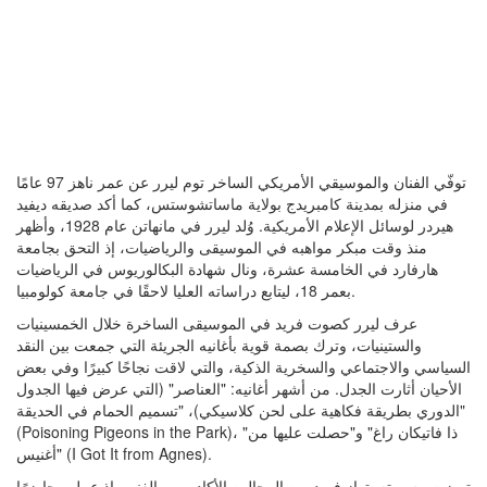
توفّي الفنان والموسيقي الأمريكي الساخر توم ليرر عن عمر ناهز 97 عامًا
في منزله بمدينة كامبريدج بولاية ماساتشوستس، كما أكد صديقه ديفيد
هيردر لوسائل الإعلام الأمريكية. وُلد ليرر في مانهاتن عام 1928، وأظهر
منذ وقت مبكر مواهبه في الموسيقى والرياضيات، إذ التحق بجامعة
هارفارد في الخامسة عشرة، ونال شهادة البكالوريوس في الرياضيات
بعمر 18، ليتابع دراساته العليا لاحقًا في جامعة كولومبيا.
عرف ليرر كصوت فريد في الموسيقى الساخرة خلال الخمسينيات
والستينيات، وترك بصمة قوية بأغانيه الجريئة التي جمعت بين النقد
السياسي والاجتماعي والسخرية الذكية، والتي لاقت نجاحًا كبيرًا وفي بعض
الأحيان أثارت الجدل. من أشهر أغانيه: "العناصر" (التي عرض فيها الجدول
الدوري بطريقة فكاهية على لحن كلاسيكي)، "تسميم الحمام في الحديقة"
(Poisoning Pigeons in the Park)، "ذا فاتيكان راغ" و"حصلت عليها من
أغنيس" (I Got It from Agnes).
تميزت مسيرته بتوازٍ فريد بين المجالين الأكاديمي والفني، إذ عمل محاضرًا