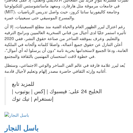
في جامعات مرموقة مثل هارفارد، ومعهد ماساتشوستس للتكنولوجيا
(MIT)، وجامعة كاليفورنيا سانتا كروز، حيث واصل تدريس الرياضيات
والمسرح الموسيقي حتى سبعينيات عمره.
رغم اعتزال ليرر الظهور العام والحياة الفنية منذ مطلع السبعينيات، إلا أن
تأثيره استمر جليًا لدى أجيال من فناني السخرية العالميين وبرامج الترفيه
والتعليم. وعرف بموقفه الساخر من صناعة حقوق النشر، ففي 2020
أعلن التنازل عن حقوق جميع أعماله، واضعًا كلماته وألحانه في الملكية
العامة، ودعا الجميع لاستخدامها بحرية تامة "دون أن يرسلوا له أي أموال"،
في خطوة لاقت استحسان المهتمين بالثقافة والمجتمع.
يُعد ليرر علامة فارقة في عالم الفن الساخر والوعي الاجتماعي، وستظل
أغانيه وإرثه الثقافي حاضرة مصدر إلهام وتعليم لأجيال قادمة.
للمزيد تابع
الخليج 24 على: فيسبوك | إكس | يوتيوب |
إنستغرام | تيك توك
باسل النجار