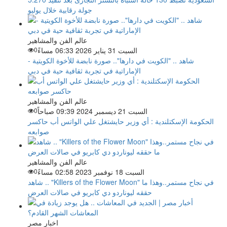
جولة رقابية خلال يوليو
عالم الفن والمشاهير
السبت 31 يناير 2026 06:33 مساءً
0
شاهد .. "الكويت في دارها".. صورة نابضة للأخوة الكويتية -
الإماراتية في تجربة ثقافية حية في دبي
عالم الفن والمشاهير
السبت 21 ديسمبر 2024 09:39 صباحاً
0
الحكومة الإسكتلندية : أي وزير حايشتغل علي الواتس أب حاكسر
صوابعه
عالم الفن والمشاهير
السبت 18 نوفمبر 2023 02:58 مساءً
0
شاهد .. "Killers of the Flower Moon" في نجاح مستمر..وهذا ما
حققه ليوناردو دي كابريو في صالات العرض
اخبار مصر