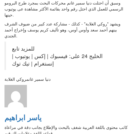
وسبق أن احتلت دنيا سمير غانم محركات البحث بمجرد طرح البرومو
الرسمي للعمل الذي احتل رقم واحد بقائمة الأكثر مشاهدة عى يوتيوب
حينها.
ويشهد "روكي الغلابة" - كذلك - مشاركة عدد كبير من ضيوف الشرف
بينهم أحمد سعد وأوس أوس، وهو تأليف كريم يوسف وإخراج أحمد
الجندي.
للمزيد تابع
الخليج 24 على: فيسبوك | إكس | يوتيوب |
إنستغرام | تيك توك
دنيا سمير غانمروكي الغلابة
ياسر ابراهيم
كاتب محتوى باللغة العربية شغف بالبحث والإطلاع بجانب دقة في مراعاة
قواعد اللغة وعلامات الترقيم