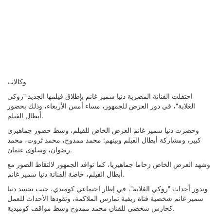
وكالات
احتفلت الفنانة المصرية دنيا سمير غانم بإطلاق فيلمها الجديد "روكي
الغلابة"، في دور العرض للجمهور، مساء أمس الأربعاء، وذلك بحضور
أبطال الفيلم.
وحضرت دنيا سمير غانم العرض الخاص للفيلم، وسط حضور جماهيري
كبير، ومشاركة أبطال الفيلم وبينهم: محمد ممدوح، محمد ثروت، محمد
رضوان، وسلوى عثمان.
وشهد العرض الخاص زحاما جماهيريا، كما توافد الجمهور لالتقاط الصور مع
أبطال الفيلم، خاصة الفنانة دنيا سمير غانم.
وتدور أحداث "روكي الغلابة"، في إطار اجتماعي كوميدي، حيث تجسد دنيا
سمير غانم شخصية فتاة ريفية تمارس الملاكمة، وتقودها الأحداث للعمل
كحارس شخصي للفنان محمد ممدوح وسط مواقف كوميدية.