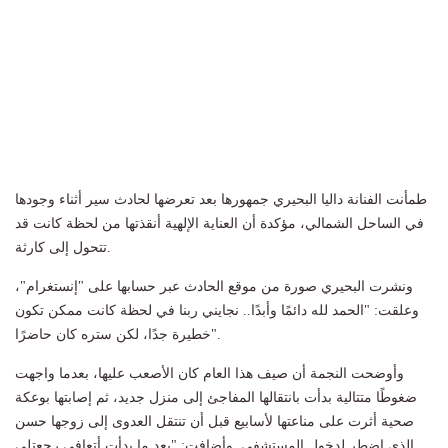
طمأنت الفنانة داليا البحيري جمهورها بعد تعرضها لحادث سير أثناء وجودها
في الساحل الشمالي، مؤكدة أن العناية الإلهية أنقذتها من لحظة كانت قد
تتحول إلى كارثة.
ونشرت البحيري صورة من موقع الحادث عبر حسابها على "إنستغرام"،
وعلقت: "الحمد لله دائمًا وأبدًا.. نجايني ربنا في لحظة كانت ممكن تكون
خطيرة جدًا، لكن ستره كان حاضرًا".
وأوضحت النجمة أن صيف هذا العام كان الأصعب عليها، بعدما واجهت
ضغوطًا متتالية بدأت بانتقالها المفاجئ إلى منزل جديد، ثم إصابتها بوعكة
صحية أثرت على مناعتها لأسابيع قبل أن تنتقل العدوى إلى زوجها حسن
الذي اضطر لدخول المستشفى. وأضافت: "بعد ما بدأت أتعافى رجعتلي