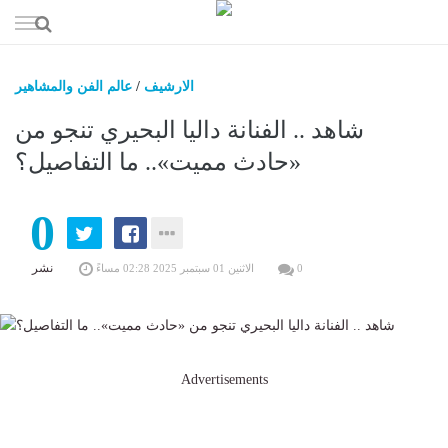
إذهب
الى
المحتوى
الارشيف
/
عالم الفن والمشاهير
اخبار الخ
شاهد .. الفنانة داليا البحيري تنجو من
اخبار السعو
«حادث مميت».. ما التفاصيل؟
اخبار الري
0
عالم الت
عالم ا
نشر
0
الاثنين 01 سبتمبر 2025 02:28 مساءً
Advertisements