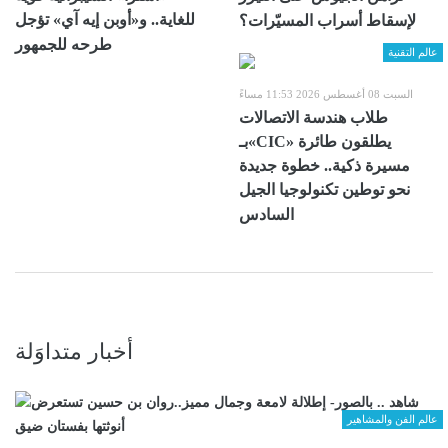
للغاية.. و«أوبن إيه آي» تؤجل
لإسقاط أسراب المسيّرات؟
طرحه للجمهور
عالم التقنية
السبت 08 أغسطس 2026 11:53 مساءً
طلاب هندسة الاتصالات
بـ«CIC» يطلقون طائرة
مسيرة ذكية.. خطوة جديدة
نحو توطين تكنولوجيا الجيل
السادس
أخبار متداوَلة
عالم الفن والمشاهير