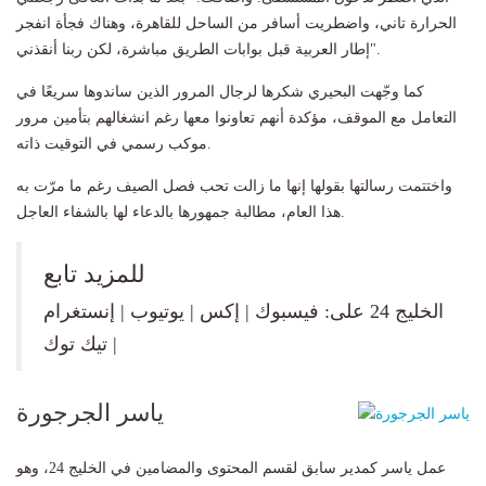
الحرارة تاني، واضطريت أسافر من الساحل للقاهرة، وهناك فجأة انفجر
إطار العربية قبل بوابات الطريق مباشرة، لكن ربنا أنقذني".
كما وجّهت البحيري شكرها لرجال المرور الذين ساندوها سريعًا في
التعامل مع الموقف، مؤكدة أنهم تعاونوا معها رغم انشغالهم بتأمين مرور
موكب رسمي في التوقيت ذاته.
واختتمت رسالتها بقولها إنها ما زالت تحب فصل الصيف رغم ما مرّت به
هذا العام، مطالبة جمهورها بالدعاء لها بالشفاء العاجل.
للمزيد تابع
الخليج 24 على: فيسبوك | إكس | يوتيوب | إنستغرام
| تيك توك
ياسر الجرجورة
عمل ياسر كمدير سابق لقسم المحتوى والمضامين في الخليج 24، وهو