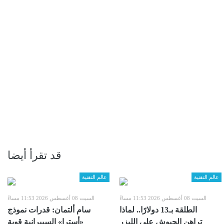
قد تقرأ أيضا
عالم التقنية
عالم التقنية
السبت 08 أغسطس 2026 11:53 مساءً
السبت 08 أغسطس 2026 11:53 مساءً
الطلقة بـ13 دولارًا.. لماذا
سام ألتمان: قدرات نموذج
تراهن الجيوش على الليزر
«أسترا» السيبرانية قوية