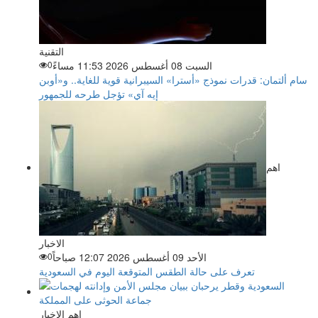
التقنية
السبت 08 أغسطس 2026 11:53 مساءً
0
سام ألتمان: قدرات نموذج «أسترا» السيبرانية قوية للغاية.. و«أوبن
إيه آي» تؤجل طرحه للجمهور
اهم
الاخبار
الأحد 09 أغسطس 2026 12:07 صباحاً
0
تعرف على حالة الطقس المتوقعة اليوم في السعودية
اهم الاخبار