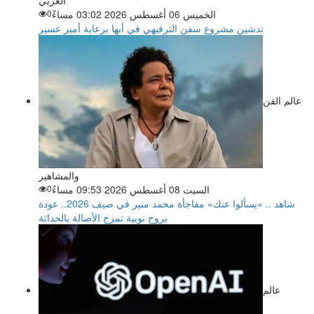
الخميس 06 أغسطس 2026 03:02 مساءً
0
تدشين مشروع سفن الترفيهي في أبها برعاية أمير عسير
عالم الفن
والمشاهير
السبت 08 أغسطس 2026 09:53 مساءً
0
شاهد .. «يسألوا عنك» مفاجأة محمد منير في صيف 2026.. عودة
بروح نوبية تمزج الأصالة بالحداثة
عالم