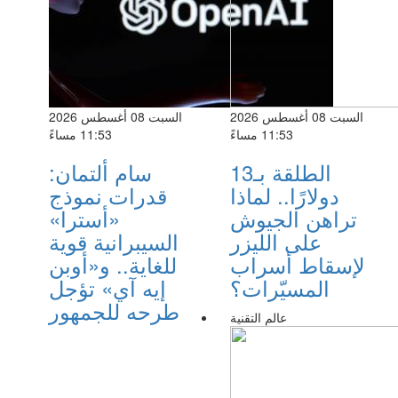
السبت 08 أغسطس 2026
السبت 08 أغسطس 2026
11:53 مساءً
11:53 مساءً
الطلقة بـ13
سام ألتمان:
دولارًا.. لماذا
قدرات نموذج
تراهن الجيوش
«أسترا»
على الليزر
السيبرانية قوية
لإسقاط أسراب
للغاية.. و«أوبن
المسيّرات؟
إيه آي» تؤجل
طرحه للجمهور
عالم التقنية