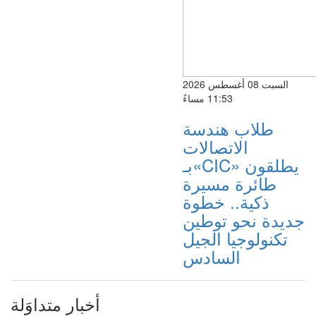
السبت 08 أغسطس 2026
11:53 مساءً
طلاب هندسة
الاتصالات
بـ«CIC» يطلقون
طائرة مسيرة
ذكية.. خطوة
جديدة نحو توطين
تكنولوجيا الجيل
السادس
أخبار متداوَلة