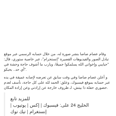
وقام عصام صاصا بنشر صورة له، من خلال حسابه الرسمي عبر موقع
تبادل الصور والفيديوهات القصيرة "إنستجرام"، عبر خاصية ستوري، قال:
"حبايبي وإخواتي الله يسلمكوا جميعًا، ويارب ما أشوف حاجة وحشة في
أي حد.. بحبكو".
و أعلن عصام صاصا وفي وقت سابق عن تعرضه لإصابه عميقة في يده
عبر حسابه بموقع فيسبوك، وعلق: الحمد لله على كل حاجة، نأسف لعدم
حضوري حفلة ذا بيتش، لـ ظروف خارجة عن إرادتي وعن إرادة المكان.
للمزيد تابع
الخليج 24 على: فيسبوك | إكس | يوتيوب |
إنستغرام | تيك توك