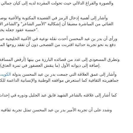
والصورة والفراغ الدلالي حيث تحولت المفردة لديه إلى كيان جمالي 
وأشار إلى أهمية إدخال الرمز في القصيدة المكتوبة والأغنية بوص
الغنائي من المباشرة مضيفا أن إشكالية "الأمير الشاعر" و"الشاعر 
خمسة عقود جعله يختار أن يكون شاعرا فقط ولخص هويته في مقولته "أنا قصيدتي".
ورأى أن بدر بن عبد المحسن أحدث نقلة نوعية في الأغنية الخليجية حي
دفع به نحو تجربة حداثية اقتربت من الفصحى دون أن تفقد روحها المحلي
وتطرق المسعودي إلى عدد من قصائده البارزة من بينها (أرفض المسافة) 
إضافة إلى ديوانه الأول (ما ينقش العصفور في تمرة العذق) والتي أسست جميعا لوعي جديد بالقصيدة الرمزية في الخليج.
وأشار إلى عمق العلاقة التي جمعت بدر بن عبد المحسن بدولة
الكويت
جماهيريته الثقافية كما استعرض مواقفه الوطنية والإنسانية الداعمة ل
كما أشار إلى علاقته بالشاعر الشهيد فايق عبد الجليل ودوره في إحدا
وشدد على أن تجربة الأمير بدر بن عبد المحسن تمثل تجربة ثقافي