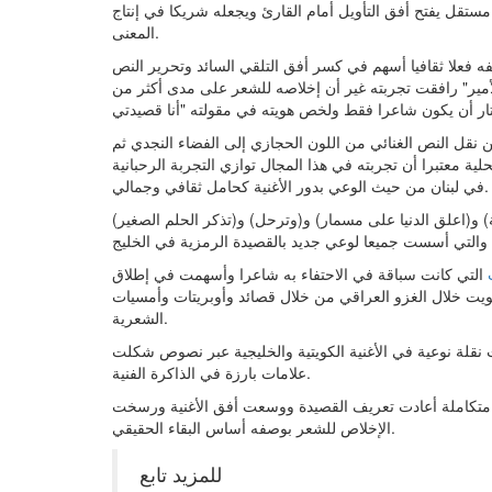
مستقل يفتح أفق التأويل أمام القارئ ويجعله شريكا في إنتاج
المعنى.
فه فعلا ثقافيا أسهم في كسر أفق التلقي السائد وتحرير النص
الأمير" رافقت تجربته غير أن إخلاصه للشعر على مدى أكثر من
ن نقل النص الغنائي من اللون الحجازي إلى الفضاء النجدي ثم
ة معتبرا أن تجربته في هذا المجال توازي التجربة الرحبانية
في لبنان من حيث الوعي بدور الأغنية كحامل ثقافي وجمالي.
و(اعلق الدنيا على مسمار) و(وترحل) و(تذكر الحلم الصغير)
التي كانت سباقة في الاحتفاء به شاعرا وأسهمت في إطلاق
لكويت خلال الغزو العراقي من خلال قصائد وأوبريتات وأمسيات
الشعرية.
ث نقلة نوعية في الأغنية الكويتية والخليجية عبر نصوص شكلت
علامات بارزة في الذاكرة الفنية.
ة متكاملة أعادت تعريف القصيدة ووسعت أفق الأغنية ورسخت
الإخلاص للشعر بوصفه أساس البقاء الحقيقي.
للمزيد تابع