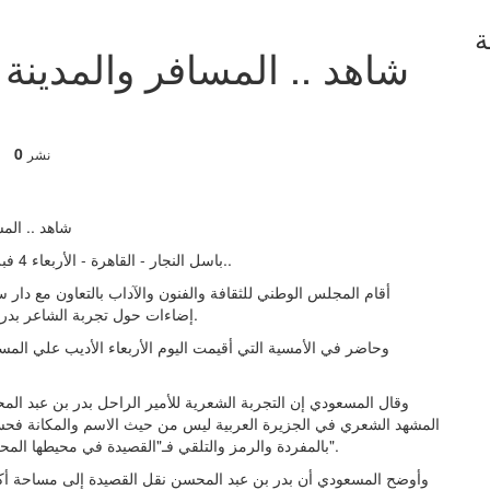
ة
شاهد .. المسافر والمدين
0
نشر
باسل النجار - القاهرة - الأربعاء 4 فبراير 2026 08:23 مساءً - ضمن مهرجان القرين الثقافي الـ31..
أقام المجلس الوطني للثقافة والفنون والآداب بالتعاون مع دار سع
إضاءات حول تجربة الشاعر بدر بن عبد المحسن) ضمن أنشطة مهرجان القرين الثقافي الـ31.
وحاضر في الأمسية التي أقيمت اليوم الأربعاء الأديب علي المسع
وقال المسعودي إن التجربة الشعرية للأمير الراحل بدر بن عبد ال
المشهد الشعري في الجزيرة العربية ليس من حيث الاسم والمكانة فحسب
بالمفردة والرمز والتلقي فـ"القصيدة في محيطها المحلي قبل ظهوره كانت تتسم بالمباشرة والتقليدية وتشابه النبرة".
وأوضح المسعودي أن بدر بن عبد المحسن نقل القصيدة إلى مساحة أكثر 