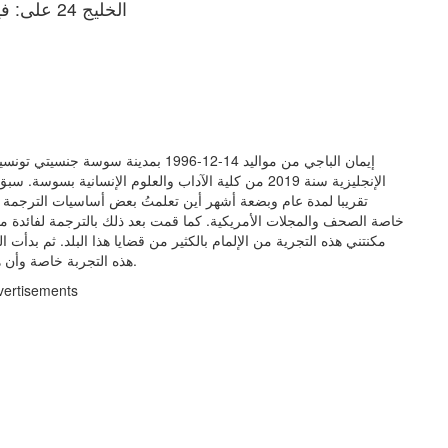
الخليج 24 على: فيسبوك | إكس | يوتيوب | إنستغرام | تيك توك
إيمان الباجي من مواليد 14-12-1996 بمد
الإنجليزية سنة 2019 من كلية الآداب والعلوم الإنسان
تقريبا لمدة عام وبضعة أشهر أين تعلمتُ بعض أساسيات الترجمة وم
خاصة الصحف والمجلات الأمريكية. كما قمت بعد ذلك بالترجمة لفائدة موق
هذه التجربة خاصة وأن هذه الصحيفة واسعة الانتشار وتهتم بمختلف القضايا في العالم.
vertisements