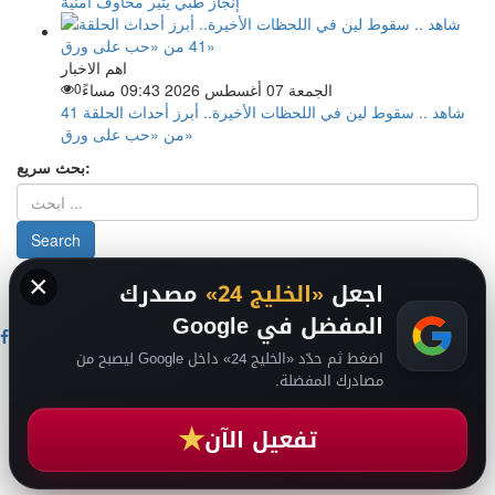
إنجاز طبي يثير مخاوف أمنية
اهم الاخبار
الجمعة 07 أغسطس 2026 09:43 مساءً
0
شاهد .. سقوط لين في اللحظات الأخيرة.. أبرز أحداث الحلقة 41
من «حب على ورق»
بحث سريع:
×
من نحن
-
-
حقوق الملكية الفكرية DMCA
سياسة الخصوصية
-
2026
اجعل
«الخليج 24»
مصدرك
فريق التحرير
من نحن
المفضل في Google
اضغط ثم حدّد «الخليج 24» داخل Google ليصبح من
اخبار الخليج
مصادرك المفضلة.
اخبار السعودية
اخبار الرياضة
★
عالم التقنية
تفعيل الآن
عالم الفن
انضم لقناتنا على تيليجرام