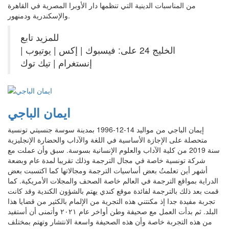
من المناسبات الدينية التي تنظمها دار الأوبرا المصرية في القاهرة
والإسكندرية ودمنهور.
للمزيد تابع
الخليج 24 على: فيسبوك | إكس | يوتيوب |
إنستغرام | تيك توك
ايمان الباجي
إيمان الباجي من مواليد 14-12-1996 بمدينة سوسة جنسيتي تونسية
متحصلة على الإجازة الأساسية في اللغة والآداب والحضارة الإنجليزية
سنة 2019 من كلية الآداب والعلوم الإنسانية بسوسة. سبق وأن عملت مع
شركة تونسية خاصة في مجال الترجمة وذلك تقريبا لمدة عام وبضعة
أشهر أين تعلمتُ بعض أساسيات الترجمة ومجالاتها كما اكتسبت بعض
الدراية بمواقع الترجمة في العالم خاصة الصحف والمجلات الأمريكية. كما
قمت بعد ذلك بالترجمة لفائدة موقع كندي يهتم بالشؤون الكندية وقد كانت
تجربة مفيدة جدا إذ مكنتني هذه التجرية من الإلمام بالكثير من قضايا هذا
البلد. ثم بدأت العمل مع صحيفة وطن أواخر عام ٢٠٢١ وأتمنى أن أستفيد
من هذه التجربة خاصة وأن هذه الصحيفة واسعة الانتشار وتهتم بمختلف