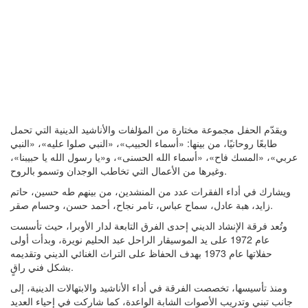
ويقدّم الحفل مجموعة مختارة من المؤلفات والأناشيد الدينية التي تحمل
طابعًا روحانيًا، من بينها: «أسماء الحبيب»، «النبي صلوا عليه»، «النبي
عربي»، «المسك فاح»، «أسماء الله الحسنى»، و«يا رسول الله يا حبيبنا»،
وغيرها من الأعمال التي تخاطب الوجدان وتسمو بالروح.
ويشارك في أداء الفقرات عدد من المنشدين، من بينهم طه حسين، حاتم
زايد، هبة عادل، سماح عباس، تامر نجاح، أحمد حسن، وحسام صقر.
وتُعد فرقة الإنشاد الديني إحدى الفرق التابعة لدار الأوبرا، حيث تأسست
عام 1972 على يد الموسيقار الراحل عبد الحليم نويرة، وبدأت أولى
حفلاتها عام 1973 بهدف الحفاظ على التراث الغنائي الديني وتقديمه
بشكل فني راقٍ.
ومنذ تأسيسها، تخصصت الفرقة في أداء الأناشيد والابتهالات الدينية، إلى
جانب تبني وتدريب الأصوات الشابة الواعدة، كما شاركت في إحياء العديد