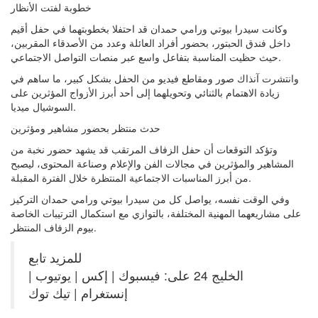
خطوبة لفتت الأنظار
وكانت سيدرا بيوتي ورامي حمدان قد احتفلا بخطوبتهما في حفل أقيم
داخل فندق الحبتور، بحضور أفراد العائلة وعدد من الأصدقاء المقربين،
حيث حظيت المناسبة بتفاعل واسع عبر منصات التواصل الاجتماعي.
وانتشرت آنذاك صور ومقاطع فيديو من الحفل بشكل كبير، ما ساهم في
زيادة الاهتمام بالثنائي وتحويلهما إلى أحد أبرز الأزواج المؤثرين على
السوشيال ميديا.
حدث منتظر بحضور مشاهير ومؤثرين
وتؤكد التوقعات أن حفل الزفاف المرتقب قد يشهد حضور نخبة من
المشاهير والمؤثرين في مجالات الفن والإعلام وصناعة المحتوى، ليصبح
من أبرز المناسبات الاجتماعية المنتظرة خلال الفترة المقبلة.
وفي الوقت نفسه، يواصل كل من سيدرا بيوتي ورامي حمدان التركيز
على مشاريعهما المهنية المختلفة، بالتوازي مع استكمال الترتيبات الخاصة
بيوم الزفاف المنتظر.
للمزيد تابع
الخليج 24 على: فيسبوك | إكس | يوتيوب |
إنستغرام | تيك توك