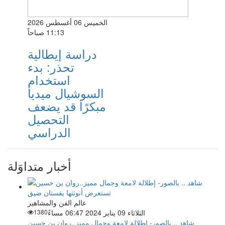
الخميس 06 أغسطس 2026
11:13 صباحاً
دراسة إيطالية
تحذر: بدء
استخدام
السوشيال ميديا
مبكرًا قد يضعف
التحصيل
الدراسي
أخبار متداوَلة
عالم الفن والمشاهير
الثلاثاء 09 يناير 2024 06:47 مساءً
1380
شاهد .. بالصور- إطلالة لامعة وجمال مميز..روان بن حسين