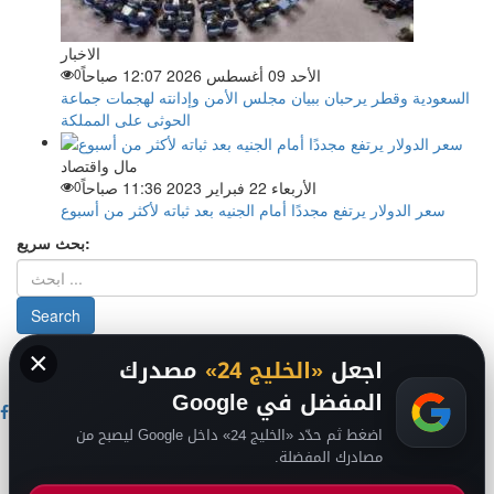
الاخبار
الأحد 09 أغسطس 2026 12:07 صباحاً
0
السعودية وقطر يرحبان ببيان مجلس الأمن وإدانته لهجمات جماعة
الحوثى على المملكة
مال واقتصاد
الأربعاء 22 فبراير 2023 11:36 صباحاً
0
سعر الدولار يرتفع مجددًا أمام الجنيه بعد ثباته لأكثر من أسبوع
بحث سريع:
×
من نحن
-
-
حقوق الملكية الفكرية DMCA
سياسة الخصوصية
-
2026
اجعل
«الخليج 24»
مصدرك
فريق التحرير
من نحن
المفضل في Google
اضغط ثم حدّد «الخليج 24» داخل Google ليصبح من
اخبار الخليج
مصادرك المفضلة.
اخبار السعودية
اخبار الرياضة