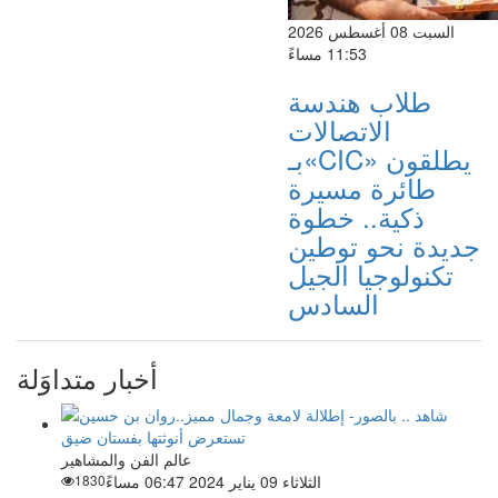
السبت 08 أغسطس 2026
11:53 مساءً
طلاب هندسة
الاتصالات
بـ«CIC» يطلقون
طائرة مسيرة
ذكية.. خطوة
جديدة نحو توطين
تكنولوجيا الجيل
السادس
أخبار متداوَلة
عالم الفن والمشاهير
الثلاثاء 09 يناير 2024 06:47 مساءً
1830