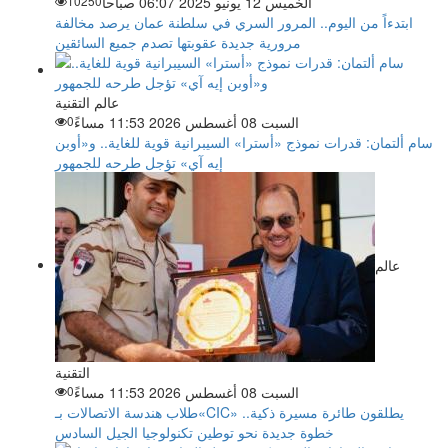
الخميس 12 يونيو 2025 06:07 صباحاً
10250
ابتدءاً من اليوم.. المرور السري في سلطنة عمان يرصد مخالفة
مرورية جديدة عقوبتها تصدم جميع السائقين
عالم التقنية
السبت 08 أغسطس 2026 11:53 مساءً
0
سام ألتمان: قدرات نموذج «أسترا» السيبرانية قوية للغاية.. و«أوبن
إيه آي» تؤجل طرحه للجمهور
عالم
التقنية
السبت 08 أغسطس 2026 11:53 مساءً
0
طلاب هندسة الاتصالات بـ«CIC» يطلقون طائرة مسيرة ذكية..
خطوة جديدة نحو توطين تكنولوجيا الجيل السادس