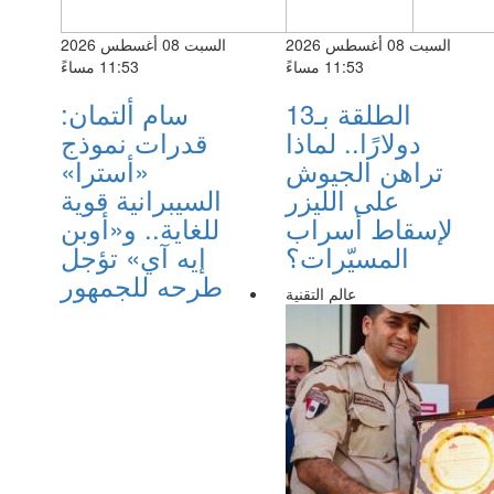
السبت 08 أغسطس 2026
السبت 08 أغسطس 2026
11:53 مساءً
11:53 مساءً
الطلقة بـ13
سام ألتمان:
دولارًا.. لماذا
قدرات نموذج
تراهن الجيوش
«أسترا»
على الليزر
السيبرانية قوية
لإسقاط أسراب
للغاية.. و«أوبن
المسيّرات؟
إيه آي» تؤجل
طرحه للجمهور
عالم التقنية