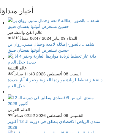
أخبار متداوَل
عالم الفن والمشاهير
الثلاثاء 09 يناير 2024 06:47 مساءً
1810
شاهد .. بالصور- إطلالة لامعة وجمال مميز..روان بن
حسين تستعرض أنوثتها بفستان ضيق
عالم التقنية
السبت 08 أغسطس 2026 11:43 صباحاً
0
دانة غاز تخطط لزيادة مواردها الغازية وحفر 4 آبار جديدة
خلال العام
العالم العربي
الخميس 06 أغسطس 2026 02:52 صباحاً
0
منتدى الرياض الاقتصادي ينطلق في دورته الـ 12 أكتوبر
2026