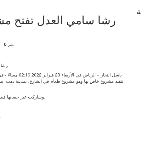
ة
رشا سامي العدل تفتح مش
0
نشر
باسل النجار = الري
تنفبذ مشروع خاص بها وهو مشروع طعام في الشارع، بمدينة دهب، بسبب
وشاركت عبر حسابها فيديو رأى أحد زبائنها في المنتج الذي تقدمه وقال إنه اعجبه كثيرا.
وانهالت التعليقات الايجابية عل