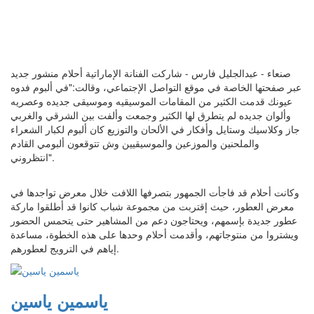
صنعاء - عبدالجليل فارس - شاركت الفنانة الإماراتية ​أحلام​ منشور جديد
عبر صفحتها الخاصة في موقع التواصل الإجتماعي، وقالت:"في ألبوم فدوه
عيونك قدمت الكثير من المقامات الموسيقيه وموسيقى جديده وعصريه
وألوان جديده لم يتطرق لها الكثير وجمعت وألفت بين الشرقي والغربي
جاز وكلاسيك وستايل وأفكار في الألحان والتوزيع كان ألبوم لكبار الشعراء
والملحنين والموزعين والموسيقيين وش تتوقعون ألبومي القادم
انتظروني".
وكانت أحلام قد فاجأت الجمهور بتصرفها اللافت خلال معرض تواجدها في
معرض العطور، حيث إقتربت من مجموعة شباب كانوا قد أطلقوا ماركة
عطور جديدة بإسمهم، ويحتاجون دعم من المشاهير حتى يتحمس الحضور
ويشتروا من منتوجاتهم، وأقدمت أحلام وحدها على هذه الخطوة، مساعدة
إياهم في الترويج لعطورهم.
ياسمين ياسين