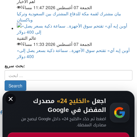
اهم الاخبار
الجمعة 07 أغسطس 2026 11:47 مساءً
0
بيان مشترك لقمة مكة للدفاع المشترك بين السعودية وتركيا
وباكستان
عالم التقنية
الجمعة 07 أغسطس 2026 11:33 مساءً
0
«أوبن إيه آي» تقتحم سوق الأجهزة.. سماعة ذكية بسعر يصل إلى
400 دولار
بحث سريع:
×
من نحن
-
-
حقوق الملكية الفكرية DMCA
سياسة الخصوصية
-
2026
اجعل
«الخليج 24»
مصدرك
فريق التحرير
من نحن
المفضل في Google
اضغط ثم حدّد «الخليج 24» داخل Google ليصبح من
اخبار الخليج
مصادرك المفضلة.
اخبار السعودية
اخبار الرياضة
عالم التقنية