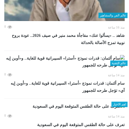
عالم الفن والمشاهير
0
منذ 16 ساعة
شاهد .. «يسألوا عنك» مفاجأة محمد منير في صيف 2026.. عودة بروح
نوبية تمزج الأصالة بالحداثة
عالم التقنية
0
منذ 14 ساعة
سام ألتمان: قدرات نموذج «أسترا» السيبرانية قوية للغاية.. و«أوبن إيه
آي» تؤجل طرحه للجمهور
اهم الاخبار
0
منذ 14 ساعة
تعرف على حالة الطقس المتوقعة اليوم في السعودية