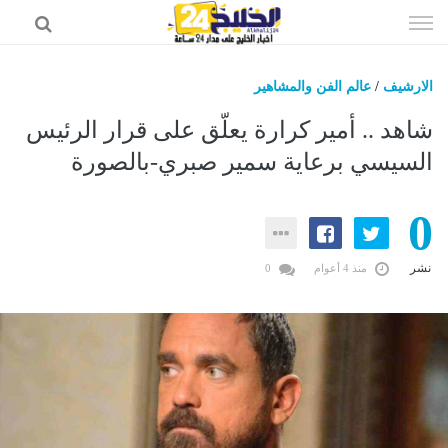
إذهب
الى
المحتوى
الارشيف
/
عالم الفن والمشاهير
اخبار الخليج
شاهد .. أمير كرارة يعلّق على قرار الرئيس
اخبار السعودية
السيسي برعاية سمير صبري-بالصورة
اخبار الرياضة
0
عالم التقنية
عالم الفن
نشر
منذ 4 أعوام
0