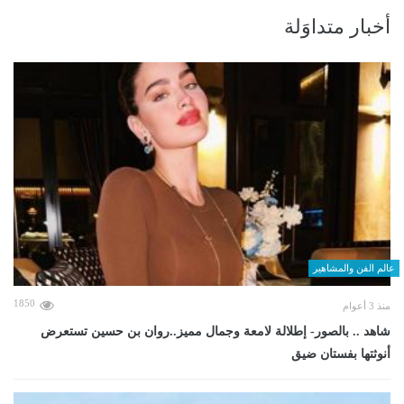
أخبار متداوَلة
عالم الفن والمشاهير
1850
منذ 3 أعوام
شاهد .. بالصور- إطلالة لامعة وجمال مميز..روان بن حسين تستعرض
أنوثتها بفستان ضيق