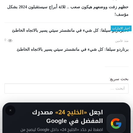
حظهم زفت ووضعهم هيكون صعب .. ثلاثة أبراج سيستقبلون 2024 بشكل
مؤسف!
اخبار الامارات
0
منذ عامين
برناردو سيلفا: كل شيء في مانشستر سيتي يسير بالاتجاه الخاطئ
بحث سريع:
×
اجعل
«الخليج 24»
مصدرك
المفضل في Google
اضغط ثم حدّد «الخليج 24» داخل Google ليصبح من