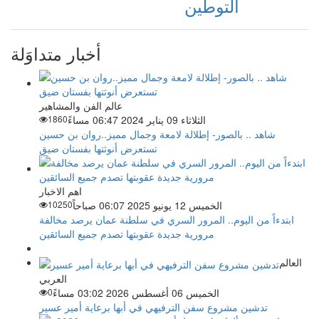
التوطين
أخبار متداوَلة
عالم الفن والمشاهير
الثلاثاء 09 يناير 2024 06:47 مساءً
1860
شاهد .. بالصور- إطلالة لامعة وجمال مميز..روان بن حسين
تستعرض أنوثتها بفستان ضيق
اهم الاخبار
الخميس 12 يونيو 2025 06:07 صباحاً
10250
ابتدءاً من اليوم.. المرور السري في سلطنة عمان يرصد مخالفة
مرورية جديدة عقوبتها تصدم جميع السائقين
العالم
العربي
الخميس 06 أغسطس 2026 03:02 مساءً
0
تدشين مشروع سفن الترفيهي في أبها برعاية أمير عسير