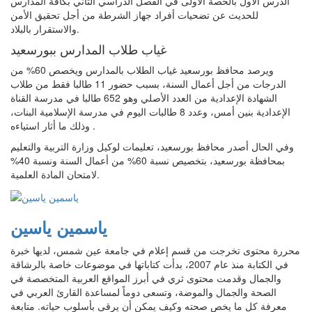
الدرس الأول بالحصة الأولى في الفصل الدراسي الثاني بكافة المدارس
للحديث عن تضحيات أفراد جهاز الشرطة من أجل تحقيق الأمن
والاستقرار بالبلاد.
غياب طلاب المدارس ببورسعيد
ويرصد محافظ بورسعيد غياب الطلاب بالمدارس ويخصص 60% من
الدرجات من أجل أعمال السنة، بسبب حضور 11 طالبا فقط من طلاب
الشهادة الإعدادية من العدد الأصلي وهو 652 طالبا في مدرسة القناة
الإعدادية بنين أمس، وعدد 8 طالبات اليوم في مدرسة الإسلامية البنات،
وذلك ما أثار استياءه .
وفي الحال أصدر محافظ بورسعيد، تعليمات لوكيل وزارة التربية والتعليم
بمحافظة بورسعيد، بتخصيص نسبة 60% من أعمال السنة ونسبة 40%
لامتحان المادة العلمية.
ياسمين ياسين
محررة محتوى تخرجت من قسم إعلام في جامعة عين شمس، لديها خبرة
في الكتابة منذ عام 2007، بدأت كتاباتها في موضوعات خاصة بالرشاقة
والجمال وقدمت محتوى ثري في أبرز المواقع العربية المتخصصة في
الصحة والجمال والموضة، وتسعى دوماً لمساعدة القارئ العربي في
معرفة كل ما يخص صحته وكيف يمكن أن يرقى بأسلوب حياته. متابعة