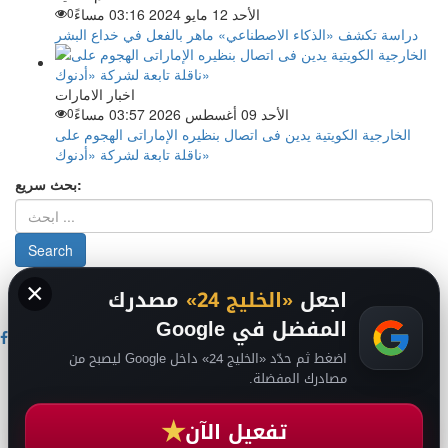
الأحد 12 مايو 2024 03:16 مساءً
0
دراسة تكشف «الذكاء الاصطناعي» ماهر بالفعل في خداع البشر
اخبار الامارات
الأحد 09 أغسطس 2026 03:57 مساءً
0
الخارجية الكويتية يدين فى اتصال بنظيره الإماراتى الهجوم على
ناقلة تابعة لشركة «أدنوك»
بحث سريع:
×
من نحن
-
-
حقوق الملكية الفكرية DMCA
سياسة الخصوصية
-
2026
اجعل
«الخليج 24»
مصدرك
فريق التحرير
من نحن
المفضل في Google
اضغط ثم حدّد «الخليج 24» داخل Google ليصبح من
اخبار الخليج
مصادرك المفضلة.
اخبار السعودية
اخبار الرياضة
★
عالم التقنية
تفعيل الآن
عالم الفن
انضم لقناتنا على تيليجرام