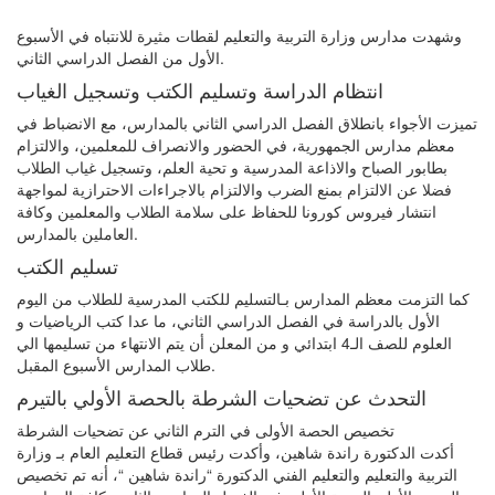
وشهدت مدارس وزارة التربية والتعليم لقطات مثيرة للانتباه في الأسبوع
الأول من الفصل الدراسي الثاني.
انتظام الدراسة وتسليم الكتب وتسجيل الغياب
تميزت الأجواء بانطلاق الفصل الدراسي الثاني بالمدارس، مع الانضباط في
معظم مدارس الجمهورية، في الحضور والانصراف للمعلمين، والالتزام
بطابور الصباح والاذاعة المدرسية و تحية العلم، وتسجيل غياب الطلاب
فضلا عن الالتزام بمنع الضرب والالتزام بالاجراءات الاحترازية لمواجهة
انتشار فيروس كورونا للحفاظ على سلامة الطلاب والمعلمين وكافة
العاملين بالمدارس.
تسليم الكتب
كما التزمت معظم المدارس بـالتسليم للكتب المدرسية للطلاب من اليوم
الأول بالدراسة في الفصل الدراسي الثاني، ما عدا كتب الرياضيات و
العلوم للصف الـ4 ابتدائي و من المعلن أن يتم الانتهاء من تسليمها الي
طلاب المدارس الأسبوع المقبل.
التحدث عن تضحيات الشرطة بالحصة الأولي بالتيرم
تخصيص الحصة الأولى في الترم الثاني عن تضحيات الشرطة
أكدت الدكتورة راندة شاهين، وأكدت رئيس قطاع التعليم العام بـ وزارة
التربية والتعليم والتعليم الفني الدكتورة “راندة شاهين “، أنه تم تخصيص