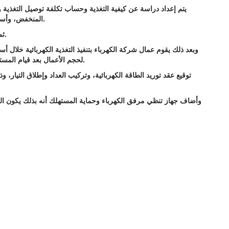
المنخفض، وأسبوعين على الجهد المتوسط من تاريخ تسليم البيانات والمعاينة.
– ثم يتم تسليم المشترك كروكي بتصاريح الحفر خلال يوم واحد.
لحجم الأعمال بعد قيام المستثمر بسداد قيمة تكلفة توصيل التغذية وتقديم التصاريح اللازمة.
وأضاف جهاز تنظي مرفق الكهرباء وحماية المستهلك أنه بذلك يكون الح