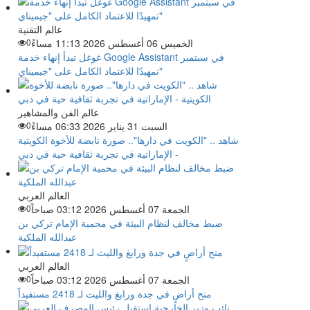
عالم التقنية
الخميس 06 أغسطس 2026 11:13 مساءً
0
غوغل تبدأ إنهاء خدمة Google Assistant في سبتمبر
تمهيدًا للاعتماد الكامل على "جيميناي"
عالم الفن والمشاهير
السبت 31 يناير 2026 06:33 مساءً
0
شاهد .. "الكويت في دارها".. صورة نابضة للأخوة الكويتية
- الإماراتية في تجربة ثقافية حية في دبي
العالم العربي
الجمعة 07 أغسطس 2026 03:12 صباحاً
0
ضبط مخالف لنظام البيئة في محمية الإمام تركي بن
عبدالله الملكية
العالم العربي
الجمعة 07 أغسطس 2026 03:12 صباحاً
0
منح أراضٍ في جدة ورابغ والليث لـ 2418 مستفيداً