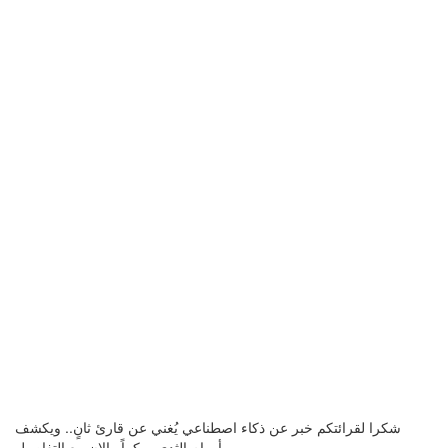
شكرا لقرائتكم خبر عن ذكاء اصطناعي يُغني عن قارئ ثانٍ.. ويكشف
أورام الثدي مبكراً والان مع التفاصيل