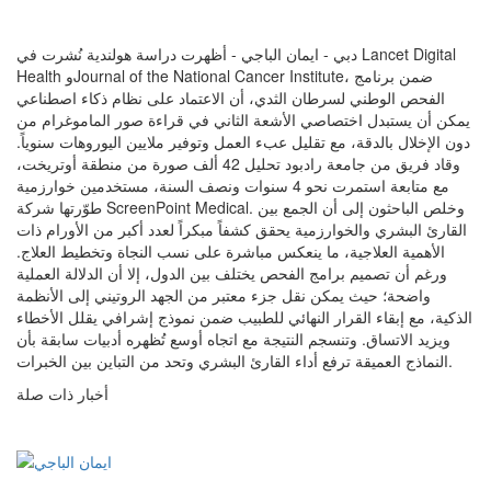
دبي - ايمان الباجي - أظهرت دراسة هولندية نُشرت في Lancet Digital
Health وJournal of the National Cancer Institute، ضمن برنامج
الفحص الوطني لسرطان الثدي، أن الاعتماد على نظام ذكاء اصطناعي
يمكن أن يستبدل اختصاصي الأشعة الثاني في قراءة صور الماموغرام من
دون الإخلال بالدقة، مع تقليل عبء العمل وتوفير ملايين اليوروهات سنوياً.
وقاد فريق من جامعة رادبود تحليل 42 ألف صورة من منطقة أوتريخت،
مع متابعة استمرت نحو 4 سنوات ونصف السنة، مستخدمين خوارزمية
طوّرتها شركة ScreenPoint Medical. وخلص الباحثون إلى أن الجمع بين
القارئ البشري والخوارزمية يحقق كشفاً مبكراً لعدد أكبر من الأورام ذات
الأهمية العلاجية، ما ينعكس مباشرة على نسب النجاة وتخطيط العلاج.
ورغم أن تصميم برامج الفحص يختلف بين الدول، إلا أن الدلالة العملية
واضحة؛ حيث يمكن نقل جزء معتبر من الجهد الروتيني إلى الأنظمة
الذكية، مع إبقاء القرار النهائي للطبيب ضمن نموذج إشرافي يقلل الأخطاء
ويزيد الاتساق. وتنسجم النتيجة مع اتجاه أوسع تُظهره أدبيات سابقة بأن
النماذج العميقة ترفع أداء القارئ البشري وتحد من التباين بين الخبرات.
أخبار ذات صلة