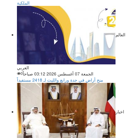
الملكية
العالم
العربي
الجمعة 07 أغسطس 2026 03:12 صباحاً
0
منح أراضٍ في جدة ورابغ والليث لـ 2418 مستفيداً
اخبار