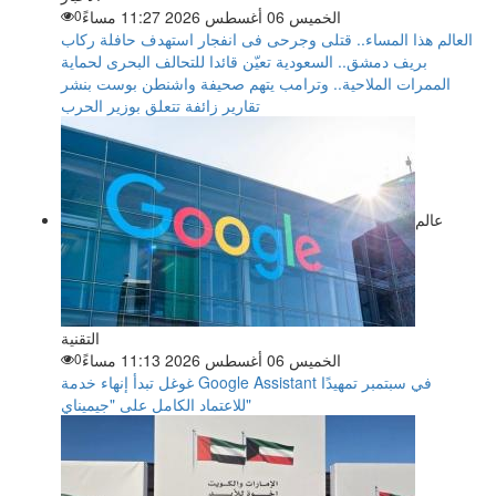
الخميس 06 أغسطس 2026 11:27 مساءً
0
العالم هذا المساء.. قتلى وجرحى فى انفجار استهدف حافلة ركاب
بريف دمشق.. السعودية تعيّن قائدا للتحالف البحرى لحماية
الممرات الملاحية.. وترامب يتهم صحيفة واشنطن بوست بنشر
تقارير زائفة تتعلق بوزير الحرب
عالم
التقنية
الخميس 06 أغسطس 2026 11:13 مساءً
0
غوغل تبدأ إنهاء خدمة Google Assistant في سبتمبر تمهيدًا
للاعتماد الكامل على "جيميناي"