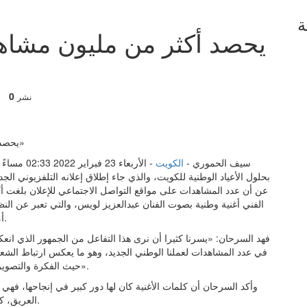
ة
0
نشر
سيف الحموري -
الكويت
- الأربعاء
بحلول الأعياد الوطنية للكويت، والذي جاء إطلاق إعلانه التلفزيوني ا
الفني أغنية وطنية بصوت الفنان عبدالعزيز لويس، والتي تعبر عن النظ
أميرها، حفظه الله، مع تمسكهم بتراثها الغني وتقاليدها السامية.
في عدد المشاهدات لعملنا الوطني الجديد، وهو ما يعكس ارتباط الشعب 
حيث الفكرة والتصوير وغيرها من العناصر الإبداعية لجذب أكبر عدد من المشاهدات».
وأكد السرحان أن كلمات الأغنية كان لها دور كبير في إنجاحها، فه
العريق، كما تعكس إيمان الشباب وتفاؤله بمستقبل هذا الوطن المشرق.