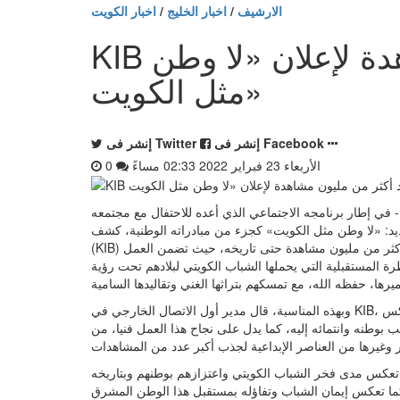
الارشيف
/
اخبار الخليج
/
اخبار الكويت
KIB يحصد أكثر من مليون مشاهدة لإعلان «لا وطن
مثل الكويت»
إنشر فى Facebook
إنشر فى Twitter
الأربعاء 23 فبراير 2022 02:33 مساءً
0
 23 فبراير 2022 02:33 مساءً - في إطار برنامجه الاجتماعي الذي أعده للاحتفال مع مجتمعه
لجديد: «لا وطن مثل الكويت» كجزء من مبادراته الوطنية، كشف
(KIB) عن أن عدد المشاهدات على مواقع التواصل الاجتماعي للإعلان بلغت أكثر من مليون مشاهدة حتى تاريخه، حيث تضمن العمل
رة المستقبلية التي يحملها الشباب الكويتي لبلادهم تحت رؤية
وبهذه المناسبة، قال مدير أول الاتصال الخارجي في KIB، فهد السرحان: «يسرنا كثيرا أن نرى هذا التفاعل من الجمهور الذي انعكس
بوطنه وانتمائه إليه، كما يدل على نجاح هذا العمل فنيا، من
ي تعكس مدى فخر الشباب الكويتي واعتزازهم بوطنهم وبتاريخه