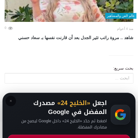
عالم الفن والمشاهير
0
منذ 4 أعوام
شاهد .. مروة راتب تثير الجدل بعد أن قارنت نفسها بـ سعاد حسني
بحث سريع:
×
اجعل
«الخليج 24»
مصدرك
المفضل في Google
اضغط ثم حدّد «الخليج 24» داخل Google ليصبح من
مصادرك المفضلة.
2026
سياسة الخصوصية
-
حقوق الملكية الفكرية DMCA
-
من نحن
-
فريق التحرير