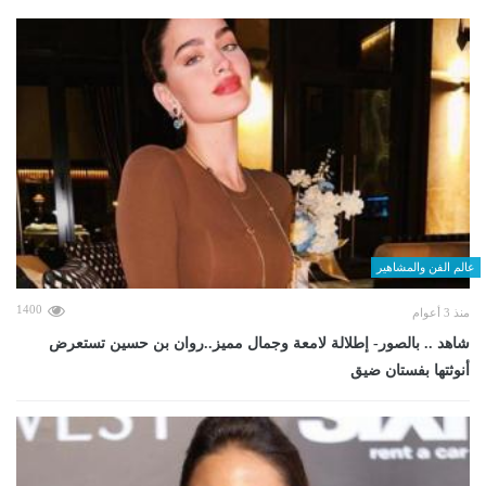
عالم الفن والمشاهير
1400
منذ 3 أعوام
شاهد .. بالصور- إطلالة لامعة وجمال مميز..روان بن حسين تستعرض
أنوثتها بفستان ضيق