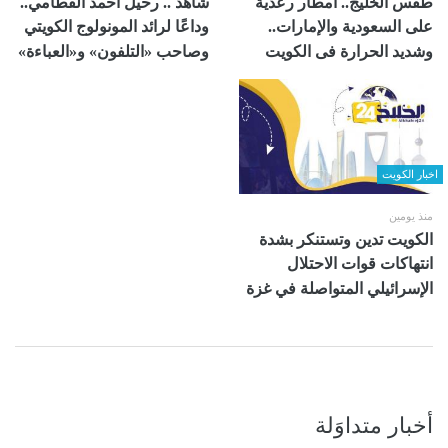
طقس الخليج.. أمطار رعدية
شاهد .. رحيل أحمد القطامي..
على السعودية والإمارات..
وداعًا لرائد المونولوج الكويتي
وشديد الحرارة فى الكويت
وصاحب «التلفون» و«العباءة»
اخبار الكويت
منذ يومين
الكويت تدين وتستنكر بشدة
انتهاكات قوات الاحتلال
الإسرائيلي المتواصلة في غزة
أخبار متداوَلة