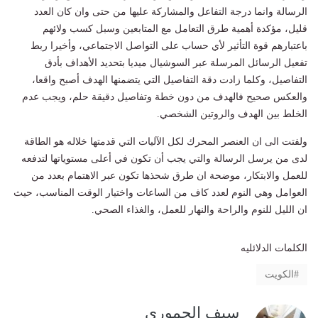
الرسالة وانما درجة التفاعل والمشاركة عليها من حتى وان كان العدد
قليل، مؤكدة أهمية طرق التعامل مع المتابعين وسبل كسب ولائهم
باعتبارهم قوة التأثير لأي حساب على التواصل الاجتماعي، وأخيرا ربط
تفعيل الرسائل المرسلة عبر السوشيال ميديا بتحديد الأهداف بأدق
التفاصيل، وكلما زادت دقة التفاصيل التي يتضمنها الهدف أصبح واقعا،
والعكس صحيح فالهدف من دون خطة وتفاصيل دقيقة حلم، ويجب عدم
الخلط بين الهدف والروتين الشخصي.
ولفتت الى ان العنصر المحرك لكل الآليات التي قدمتها خلاله هو الطاقة
لدى من يرسل الرسالة والتي يجب أن تكون في أعلى مستوياتها لتدفعه
للعمل والابتكار، موضحة ان طرق شحذها تكون عبر الاهتمام بعدد من
العوامل وهي النوم لعدد كاف من الساعات واختيار الوقت المناسب، حيث
ان الليل للنوم والراحة والنهار للعمل، والغذاء الصحي.
الكلمات الدلائليه
الكويت
سيف الحموري