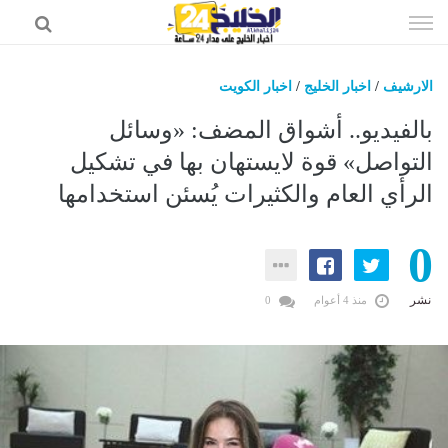
إذهب
الى
المحتوى
الارشيف
/
اخبار الخليج
/
اخبار الكويت
اخبار الخليج
بالفيديو.. أشواق المضف: «وسائل
اخبار السعودية
التواصل» قوة لايستهان بها في تشكيل
الرأي العام والكثيرات يُسئن استخدامها
اخبار الرياضة
عالم التقنية
0
عالم الفن
نشر
منذ 4 أعوام
0