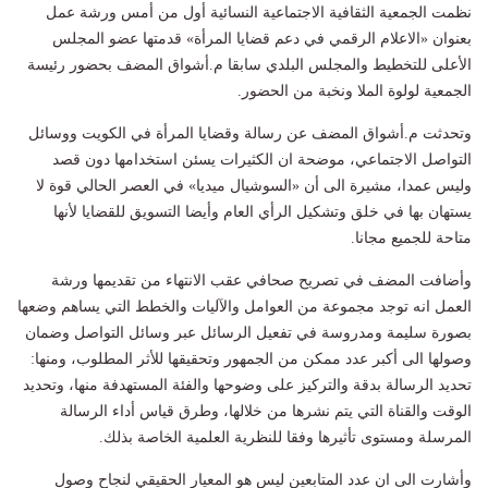
نظمت الجمعية الثقافية الاجتماعية النسائية أول من أمس ورشة عمل
بعنوان «الاعلام الرقمي في دعم قضايا المرأة» قدمتها عضو المجلس
الأعلى للتخطيط والمجلس البلدي سابقا م.أشواق المضف بحضور رئيسة
الجمعية لولوة الملا ونخبة من الحضور.
وتحدثت م.أشواق المضف عن رسالة وقضايا المرأة في الكويت ووسائل
التواصل الاجتماعي، موضحة ان الكثيرات يسئن استخدامها دون قصد
وليس عمدا، مشيرة الى أن «السوشيال ميديا» في العصر الحالي قوة لا
يستهان بها في خلق وتشكيل الرأي العام وأيضا التسويق للقضايا لأنها
متاحة للجميع مجانا.
وأضافت المضف في تصريح صحافي عقب الانتهاء من تقديمها ورشة
العمل انه توجد مجموعة من العوامل والآليات والخطط التي يساهم وضعها
بصورة سليمة ومدروسة في تفعيل الرسائل عبر وسائل التواصل وضمان
وصولها الى أكبر عدد ممكن من الجمهور وتحقيقها للأثر المطلوب، ومنها:
تحديد الرسالة بدقة والتركيز على وضوحها والفئة المستهدفة منها، وتحديد
الوقت والقناة التي يتم نشرها من خلالها، وطرق قياس أداء الرسالة
المرسلة ومستوى تأثيرها وفقا للنظرية العلمية الخاصة بذلك.
وأشارت الى ان عدد المتابعين ليس هو المعيار الحقيقي لنجاح وصول