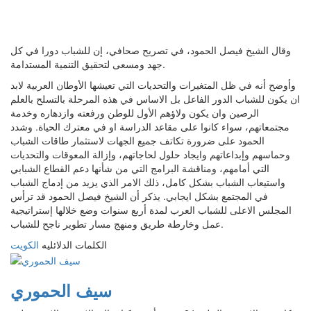
وقال الشيخ فيصل الحمود، في تصريح صحافي، إن للشباب دورا في كل
جهد ومسعى لتحقيق التنمية المستدامة.
وأوضح أنه في ظل المتغيرات والتحديات التي تعيشها الأوطان العربية لابد
ان يكون للشباب الدور الفاعل بل الاساس في هذه المرحلة بالتسلح بالعلم
الرصين وان يكون ولاؤهم الأول للوطن ورفعته وازدهاره وخدمة
مجتمعاتهم، سواء كانوا على مقاعد الدراسة او في معترك الحياة. وشدد
الحمود على ضرورة تكاتف جميع الجهات لاستثمار طاقات الشباب
وحماسهم وإبداعاتهم وايجاد حلول لحاجاتهم، وإزالة المعوقات والتحديات
التي أمامهم، ومناقشة البرامج التي من شأنها دعم القطاع الشبابي
واستيعاب الشباب بشكل كامل، ذلك الامر الذي يزيد من إدماج الشباب
في المجتمع بشكل ايجابي. يذكر أن الشيخ فيصل الحمود قد ترأس
المجلس الاعلى للشباب العرب لمدة أربع سنوات وضع خلالها إستراتيجية
عمل وخارطة طريق ومنهج مسار تطوير ناجح للشباب.
الكلمات الدلائليه
الكويت
سيف الحموري