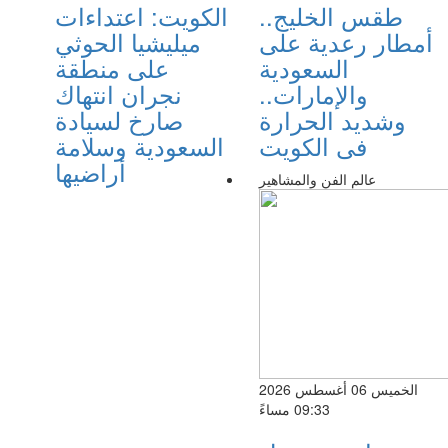
طقس الخليج..
الكويت: اعتداءات
أمطار رعدية على
ميليشيا الحوثي
السعودية
على منطقة
والإمارات..
نجران انتهاك
وشديد الحرارة
صارخ لسيادة
فى الكويت
السعودية وسلامة
أراضيها
عالم الفن والمشاهير
الخميس 06 أغسطس 2026
09:33 مساءً