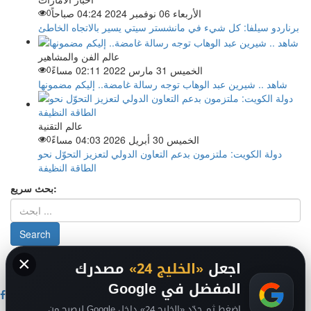
الأربعاء 06 نوفمبر 2024 04:24 صباحاً
0
برناردو سيلفا: كل شيء في مانشستر سيتي يسير بالاتجاه الخاطئ
عالم الفن والمشاهير
الخميس 31 مارس 2022 02:11 مساءً
0
شاهد .. شيرين عبد الوهاب توجه رسالة غامضة.. إليكم مضمونها
عالم التقنية
الخميس 30 أبريل 2026 04:03 مساءً
0
دولة الكويت: ملتزمون بدعم التعاون الدولي لتعزيز التحوّل نحو
الطاقة النظيفة
بحث سريع:
×
من نحن
-
-
حقوق الملكية الفكرية DMCA
سياسة الخصوصية
-
2026
اجعل
«الخليج 24»
مصدرك
فريق التحرير
من نحن
المفضل في Google
اضغط ثم حدّد «الخليج 24» داخل Google ليصبح من
اخبار الخليج