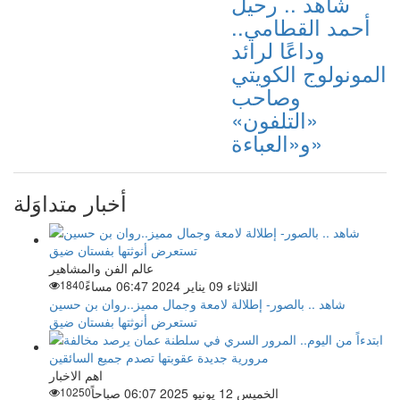
شاهد .. رحيل
أحمد القطامي..
وداعًا لرائد
المونولوج الكويتي
وصاحب
«التلفون»
و«العباءة»
أخبار متداوَلة
عالم الفن والمشاهير
الثلاثاء 09 يناير 2024 06:47 مساءً
1840
شاهد .. بالصور- إطلالة لامعة وجمال مميز..روان بن حسين
تستعرض أنوثتها بفستان ضيق
اهم الاخبار
الخميس 12 يونيو 2025 06:07 صباحاً
10250